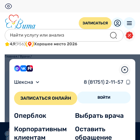
ЗАПИСАТЬСЯ
4,9
(956)
Хорошее место 2026
Главная
/
Врачи
/
Взрослым
Детям
Шексна
8 (81751) 2-11-57
ВОЙТИ
ЗАПИСАТЬСЯ ОНЛАЙН
Оперблок
Выбрать врача
Корпоративным
Оставить
клиентам
обращение