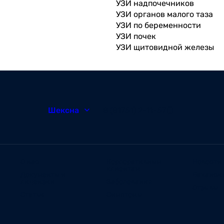
УЗИ надпочечников
УЗИ органов малого таза
УЗИ по беременности
УЗИ почек
УЗИ щитовидной железы
Шексна
8 (81751) 2-11-57
О нас
Корпоративным
Новости
клиентам
Документы и
Ваканси
лицензии
Заболевания
Отзывы
Статьи
Симптомы