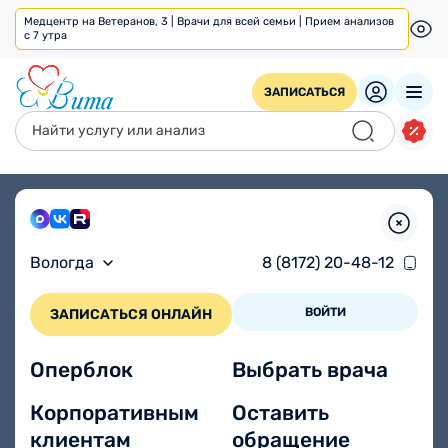
Медцентр на Ветеранов, 3 | Врачи для всей семьи | Прием анализов
с 7 утра
ЗАПИСАТЬСЯ
Главная
/
Бонус
Бонус
здоровья!
Вологда
8 (8172) 20-48-12
ВОЙТИ
ЗАПИСАТЬСЯ ОНЛАЙН
Программа лояльности сети
медицинских центров Вита
Оперблок
Выбрать врача
Корпоративным
Оставить
клиентам
обращение