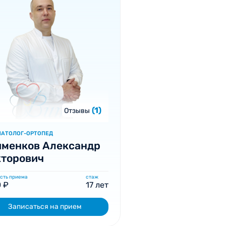
(1)
Отзывы
МАТОЛОГ-ОРТОПЕД
именков Александр
кторович
сть приема
стаж
 ₽
17 лет
Записаться на прием