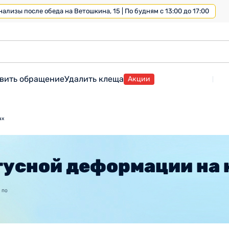
лизы после обеда на Ветошкина, 15 | По будням с 13:00 до 17:00
вить обращение
Удалить клеща
Акции
ах
гусной деформации на 
 по