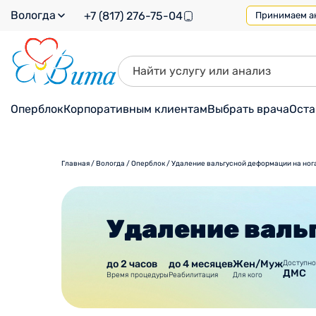
Вологда
+7 (817) 276-75-04
Принимаем ана
Оперблок
Корпоративным клиентам
Выбрать врача
Оста
Главная
/
Вологда
/
Оперблок
/
Удаление вальгусной деформации на ног
Удаление валь
до 2 часов
до 4 месяцев
Жен/Муж
Доступно
ДМС
Время процедуры
Реабилитация
Для кого