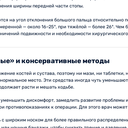
чения ширины передней части стопы.
ся на угол отклонения большого пальца относительно п
меренной — около 16–25°, при тяжёлой — более 26°. Чем 
раничений подвижности и необходимости хирургического
ные» и консервативные методы
ение костей и сустава, поэтому ни мази, ни таблетки, 
 нормальное место. Эти средства иногда чуть уменьшают 
одолжает расти и мешать ходьбе.
 уменьшить дискомфорт, замедлить развитие проблемы 
ри противопоказаниях к операции. Для этого врач может
 с широким носком для более правильного распределени
или ночные бандажи, чтобы снизить трение и давление