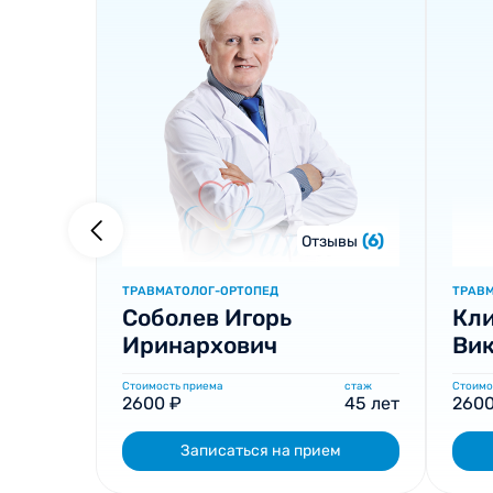
(6)
Отзывы
ТРАВМАТОЛОГ-ОРТОПЕД
ТРАВ
Соболев Игорь
Кл
Иринархович
Ви
Стоимость приема
стаж
Стоимо
2600 ₽
45 лет
2600
Записаться на прием