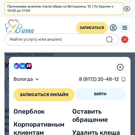
Принимаем анализы после обеда на Ветошкина, 15 | По будням с
13:00 до 17:00
ЗАПИСАТЬСЯ
Главная
/
Вологда
/
Диагностика
Услуги
Вологда
8 (8172) 20-48-12
ВОЙТИ
ЗАПИСАТЬСЯ ОНЛАЙН
3D УЗИ
Оперблок
Оставить
Ангиография аорты
обращение
Корпоративным
Ангиография брахиоцефальных артерий
Биоимпедансометрия
клиентам
Удалить клеща