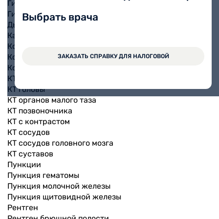
Гибкая эндоскопия носоглотки
Гистероскопия
Выбрать врача
Дыхательный тест на Хеликобактер пилори
Кардиотокография плода (КТГ) при беременности
Колоноскопия
Кольпоскопия
ЗАКАЗАТЬ СПРАВКУ ДЛЯ НАЛОГОВОЙ
Компьютерная томография (КТ)
КТ брюшной полости
КТ головы
КТ органов малого таза
КТ позвоночника
КТ с контрастом
КТ сосудов
КТ сосудов головного мозга
КТ суставов
Пункции
Пункция гематомы
Пункция молочной железы
Пункция щитовидной железы
Рентген
Рентген брюшной полости