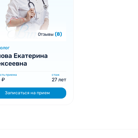
(8)
Отзывы
ИОЛОГ
ова Екатерина
ексеевна
сть приема
стаж
 ₽
27 лет
Записаться на прием