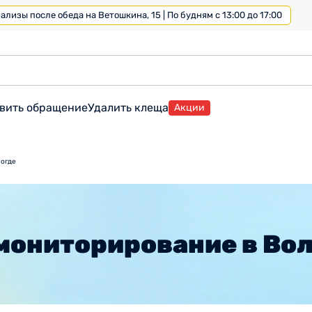
лизы после обеда на Ветошкина, 15 | По будням с 13:00 до 17:00
вить обращение
Удалить клеща
Акции
логде
мониторирование в Во