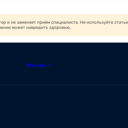
р и не заменяет приём специалиста. Не используйте стать
чение может навредить здоровью.
Вологда
8 (8172) 20-48-12
О нас
Корпоративным
Новости
клиентам
Документы и
Ваканс
лицензии
Заболевания
Отзывы
Статьи
Симптомы