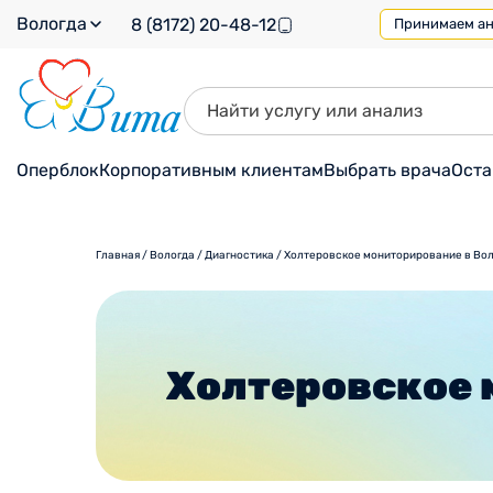
Вологда
8 (8172) 20-48-12
Принимаем ана
Оперблок
Корпоративным клиентам
Выбрать врача
Оста
Главная
/
Вологда
/
Диагностика
/
Холтеровское мониторирование в Во
Холтеровское 