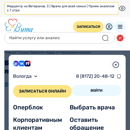
Медцентр на Ветеранов, 3 | Врачи для всей семьи | Прием анализов
с 7 утра
ЗАПИСАТЬСЯ
Главная
/
Статьи
/
Берегите сердце от повышенных нагрузок
Берегите сердце от
повышенных нагрузок
Вологда
8 (8172) 20-48-12
20.05
2024
Время прочтения
Просмотров 1280
3 минуты
ВОЙТИ
ЗАПИСАТЬСЯ ОНЛАЙН
Оперблок
Выбрать врача
Автор статьи:
Калинина Дарья
Корпоративным
Оставить
Сергеевна
клиентам
обращение