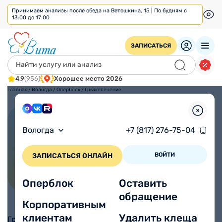
Принимаем анализы после обеда на Ветошкина, 15 | По будням с
13:00 до 17:00
ЗАПИСАТЬСЯ
4,9
(956)
Хорошее место 2026
Главная
/
Вологда
/
Оперблок
/
Грыжесечение
Грыжесечение
Вологда
+7 (817) 276-75-04
До 6 месяцев
Муж/Жен
Общая
Доступно по
ДМС
Реабилитация
Для кого
Анестезия
ВОЙТИ
ЗАПИСАТЬСЯ ОНЛАЙН
от 15000 ₽
Оперблок
Оставить
обращение
Корпоративным
клиентам
Удалить клеща
Грыжесечение (герниопластика) — это операция,