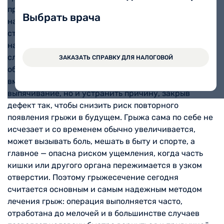
при которой врач убирает грыжевое выпячивание и
Выбрать врача
надежно укрепляет ослабленный участок брюшной
стенки, чтобы органы больше не могли выходить
наружу. Простыми словами речь идет о «починке»
слабого места в мышцах живота, через которое
ЗАКАЗАТЬ СПРАВКУ ДЛЯ НАЛОГОВОЙ
образуется шишка или припухлость. Цель
вмешательства — не только убрать видимое
выпячивание, но и устранить причину, закрыв
дефект так, чтобы снизить риск повторного
появления грыжи в будущем. Грыжа сама по себе не
исчезает и со временем обычно увеличивается,
может вызывать боль, мешать в быту и спорте, а
главное — опасна риском ущемления, когда часть
кишки или другого органа пережимается в узком
отверстии. Поэтому грыжесечение сегодня
считается основным и самым надежным методом
лечения грыж: операция выполняется часто,
отработана до мелочей и в большинстве случаев