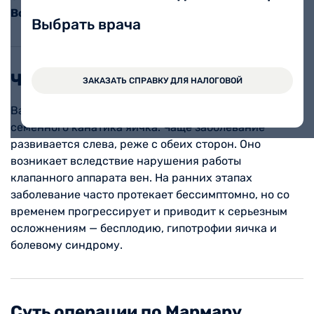
Вологда, ул. Ветошкина, 15
Выбрать врача
Что такое варикоцеле?
ЗАКАЗАТЬ СПРАВКУ ДЛЯ НАЛОГОВОЙ
Варикоцеле — это варикозное расширение вен
семенного канатика яичка. Чаще заболевание
развивается слева, реже с обеих сторон. Оно
возникает вследствие нарушения работы
клапанного аппарата вен. На ранних этапах
заболевание часто протекает бессимптомно, но со
временем прогрессирует и приводит к серьезным
осложнениям — бесплодию, гипотрофии яичка и
болевому синдрому.
Суть операции по Мармару