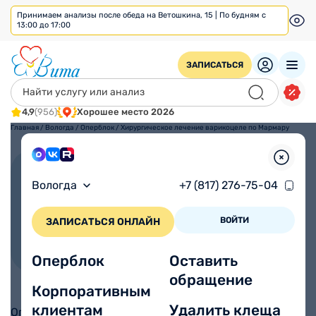
Принимаем анализы после обеда на Ветошкина, 15 | По будням с
13:00 до 17:00
ЗАПИСАТЬСЯ
4,9
(956)
Хорошее место 2026
Главная
/
Вологда
/
Оперблок
/
Хирургическое лечение варикоцеле по Мармару
Хирургическое лечение
Вологда
+7 (817) 276-75-04
варикоцеле по Мармару
ВОЙТИ
ЗАПИСАТЬСЯ ОНЛАЙН
40 мин — 1,20 часа
14 дней
Муж.
Общая
Доступно по
ДМС
Время процедуры
Реабилитация
Для кого
Анестезия
от 20000 ₽
Оперблок
Оставить
обращение
Корпоративным
клиентам
Удалить клеща
Операция проводится в филиале по адресу:
г.