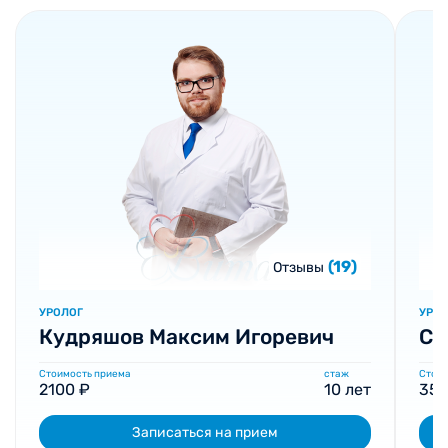
(19)
Отзывы
УРОЛОГ
УРОЛ
Кудряшов Максим Игоревич
Ст
Стоимость приема
стаж
Стоим
2100 ₽
10 лет
350
Записаться на прием