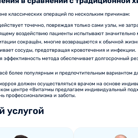
ения в сравнении с традиционной х
оне классических операций по нескольким причинам:
ействует точечно, повреждая только сами узлы, не зат
ящему воздействию пациенты испытывают значительно 
итации сокращён, многие возвращаются к обычной жизни
ивает сосуды, предотвращая кровотечения и инфекции.
я эффективность метода обеспечивает долгосрочный рез
всё более популярным и предпочтительным вариантом дл
еморроя должен осуществляться врачом на основе индив
ском центре «Вита»мы предлагаем индивидуальный подх
нь профессионализма и заботы.
й услугой