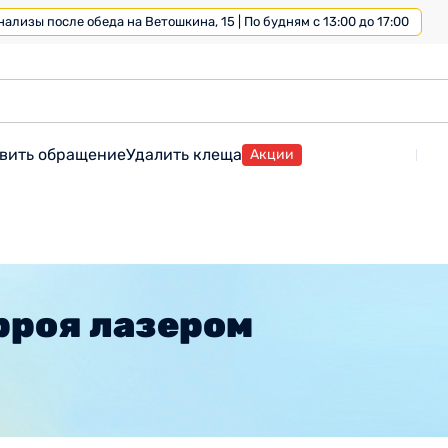
лизы после обеда на Ветошкина, 15 | По будням с 13:00 до 17:00
вить обращение
Удалить клеща
Акции
рроя лазером