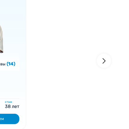
(14)
ывы
стаж
38 лет
ем