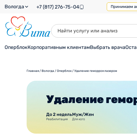
Вологда
+7 (817) 276-75-04
Принимаем ана
Оперблок
Корпоративным клиентам
Выбрать врача
Оста
Главная
/
Вологда
/
Оперблок
/
Удаление геморроя лазером
Удаление гемо
До 2 недель
Муж/Жен
Реабилитация
Для кого