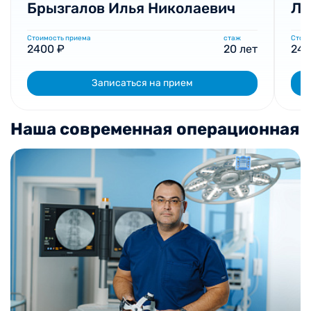
Брызгалов Илья Николаевич
Ло
Стоимость приема
стаж
Стоим
2400 ₽
20 лет
240
Записаться на прием
Наша современная операционная