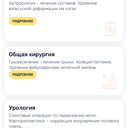
Артроскопия - лечение суставов, Удаление
вальгусной деформации на ногах
Артроскопическая реконструкция крестообразной
ПОДРОБНЕЕ
связки
Общая хирургия
Грыжесечение - лечение грыжи, Холецистэктомия,
Удаление фиброаденомы молочной железы
ПОДРОБНЕЕ
Урология
Слинговые операции по недержанию мочи,
Корпоропластика — коррекция искривления полового
члена