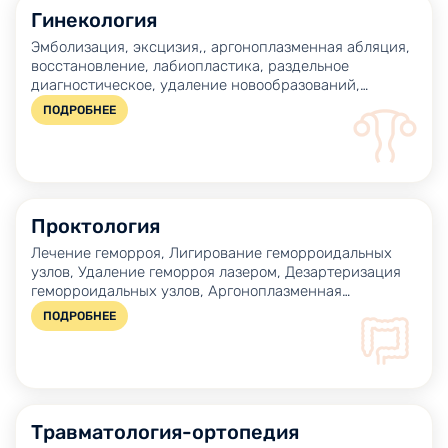
Гинекология
Эмболизация, эксцизия,, аргоноплазменная абляция,
восстановление, лабиопластика, раздельное
диагностическое, удаление новообразований,
энуклеация кисты, операции при опущении
ПОДРОБНЕЕ
Проктология
Лечение геморроя, Лигирование геморроидальных
узлов, Удаление геморроя лазером, Дезартеризация
геморроидальных узлов, Аргоноплазменная
коагуляция при лучевом проктите
ПОДРОБНЕЕ
Травматология-ортопедия