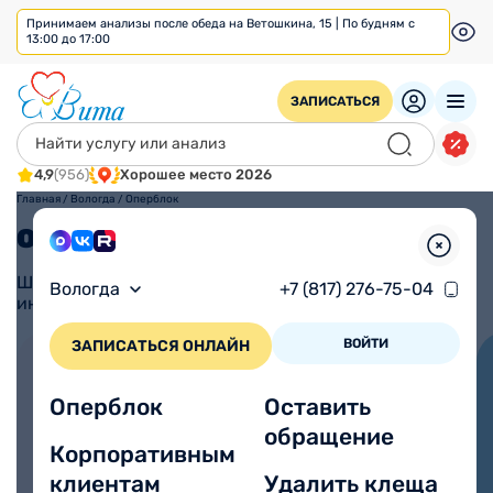
Принимаем анализы после обеда на Ветошкина, 15 | По будням с
13:00 до 17:00
ЗАПИСАТЬСЯ
4,9
(956)
Хорошее место 2026
Главная
/
Вологда
/
Оперблок
Операции
Широкий спектр хирургических услуг с
Вологда
+7 (817) 276-75-04
индивидуальным подходом
ВОЙТИ
ЗАПИСАТЬСЯ ОНЛАЙН
Идете на прием или
сдачу анализов?
Оперблок
Оставить
обращение
Корпоративным
Не забудьте паспорт!
клиентам
Удалить клеща