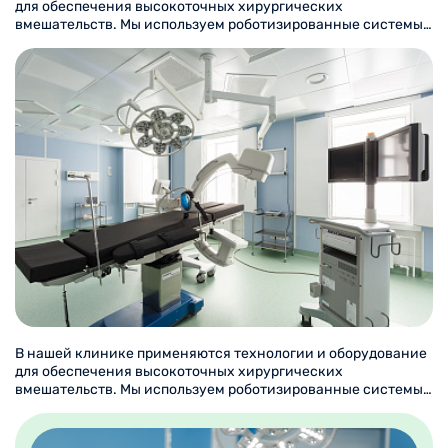
для обеспечения высокоточных хирургических
вмешательств. Мы используем роботизированные системы,
позволяющие выполнять манипуляции с минимальной
инвазивностью и максимальной точностью. Лазерные
установки и эндоскопические инструменты помогают
сократить восстановительный период и снизить риски
осложнений. Цифровой томограф и УЗИ-аппараты
последнего поколения обеспечивают детальную
диагностику.
В нашей клинике применяются технологии и оборудование
для обеспечения высокоточных хирургических
вмешательств. Мы используем роботизированные системы,
позволяющие выполнять манипуляции с минимальной
инвазивностью и максимальной точностью. Лазерные
установки и эндоскопические инструменты помогают