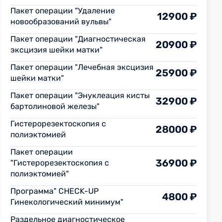
Пакет операции "Удаление
12900 ₽
новообразований вульвы"
Пакет операции "Диагностическая
20900 ₽
эксцизия шейки матки"
Пакет операции "Лечебная эксцизия
25900 ₽
шейки матки"
Пакет операции "Энуклеация кисты
32900 ₽
бартолиновой железы"
Гистерорезектоскопия с
28000 ₽
полиэктомией
Пакет операции
36900 ₽
"Гистерорезектоскопия с
полиэктомией"
Программа" CHECK-UP
4800 ₽
Гинекологический минимум"
Раздельное диагностическое