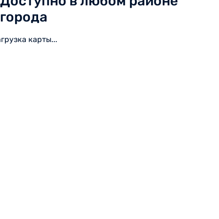
Доступно в любом районе
города
агрузка карты...