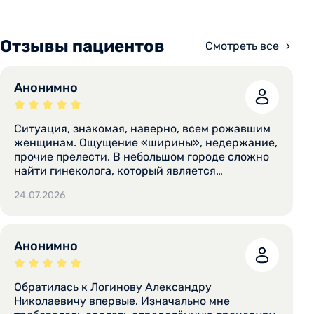
Отзывы пациентов
Смотреть все
Анонимно
Ситуация, знакомая, наверно, всем рожавшим
женщинам. Ощущение «ширины», недержание,
прочие прелести. В небольшом городе сложно
найти гинеколога, который является
оперирующим, да еще и так успешно. И вот я
24.07.2026
попала к Логинову А.Н. На первом же приеме
было понятно, что фраза «лучшие гинекологи -
это мужчины» не миф. Аккуратно, чтобы не
обидеть, была донесена информация о
Анонимно
необходимости проведения операции для
восстановления женского здоровья,
качественной интимной жизни и просто
Обратилась к Логинову Александру
уверенности в себе. Врач, которому без
Николаевичу впервые. Изначально мне
стеснения можно задать тысячу глупых