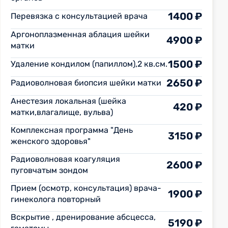
1400 ₽
Перевязка с консультацией врача
Аргоноплазменная аблация шейки
4900 ₽
матки
1500 ₽
Удаление кондилом (папиллом),2 кв.см.
2650 ₽
Радиоволновая биопсия шейки матки
Анестезия локальная (шейка
420 ₽
матки,влагалище, вульва)
Комплексная программа "День
3150 ₽
женского здоровья"
Радиоволновая коагуляция
2600 ₽
пуговчатым зондом
Прием (осмотр, консультация) врача-
1900 ₽
гинеколога повторный
Вскрытие , дренирование абсцесса,
5190 ₽