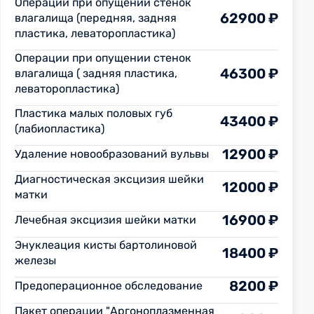
Операции при опущении стенок
62900 ₽
влагалища (передняя, задняя
пластика, леваторопластика)
Операции при опущении стенок
46300 ₽
влагалища ( задняя пластика,
леваторопластика)
Пластика малых половых губ
43400 ₽
(лабиопластика)
12900 ₽
Удаление новообразований вульвы
Диагностическая эксцизия шейки
12000 ₽
матки
16900 ₽
Лечебная эксцизия шейки матки
Энуклеация кисты бартолиновой
18400 ₽
железы
8200 ₽
Предоперационное обследование
Пакет операции "Аргоноплазменная