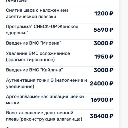
гематомы
Снятие швов с наложением
1200 ₽
асептической повязки
Программа" CHECK-UP Женское
5690 ₽
здоровье"
3000 ₽
Введение ВМС "Мирена"
Удаление ВМС осложненное
1950 ₽
(фрагментированное)
3000 ₽
Введение ВМС "Кайлина"
Аугментация точки G (наполнение и
24000 ₽
увеличение)
Аргоноплазменная аблация шейки
16900 ₽
матки
Восстановление девственной
38400 ₽
плевы(реконструкция влагалища)