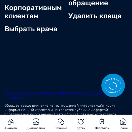
обращение
Корпоративным
клиентам
Удалить клеща
Выбрать врача
О нас
Новости
Документы и лицензии
Вакансии
Статьи
Отзывы
Корпоративным клиентам
Центр обращений
Заболевания
Контакты
Симптомы
Независимая оценка качества условий оказания услуг медицинскими
организациями
Обращаем ваше внимание на то, что данный интернет-сайт носит
информационный характер и не является публичной офертой,
определяемой положениями
Статьи 437 (2)
Гражданского кодекса
Российской Федерации.
© 2026 Сеть медицинских центров «Вита»
Анализы
Диагностика
Лечение
Детям
Оперблок
Врачи