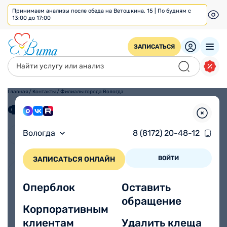
Принимаем анализы после обеда на Ветошкина, 15 | По будням с
13:00 до 17:00
ЗАПИСАТЬСЯ
Главная
/
Контакты
/
Филиалы города Вологда
Филиалы города Вологда
Вологда
8 (8172) 20-48-12
ВОЙТИ
ЗАПИСАТЬСЯ ОНЛАЙН
г. Вологда
На карте
Оперблок
Оставить
ул. Возрождения, 76
обращение
Корпоративным
клиентам
Удалить клеща