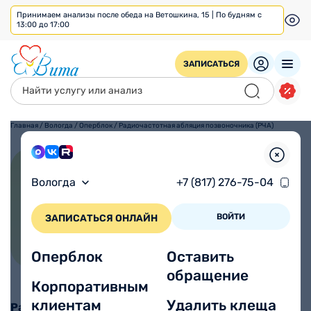
Принимаем анализы после обеда на Ветошкина, 15 | По будням с
13:00 до 17:00
ЗАПИСАТЬСЯ
Главная
/
Вологда
/
Оперблок
/
Радиочастотная абляция позвоночника (РЧА)
Радиочастотная абляция
Вологда
+7 (817) 276-75-04
позвоночника (РЧА)
ВОЙТИ
ЗАПИСАТЬСЯ ОНЛАЙН
30 минут
Нет
Муж/Жен
Местная
Время процедуры
Реабилитация
Для кого
Анестезия
от 39000 ₽
Оперблок
Оставить
обращение
Корпоративным
клиентам
Удалить клеща
Радиочастотная абляция позвоночника (РЧА)
–