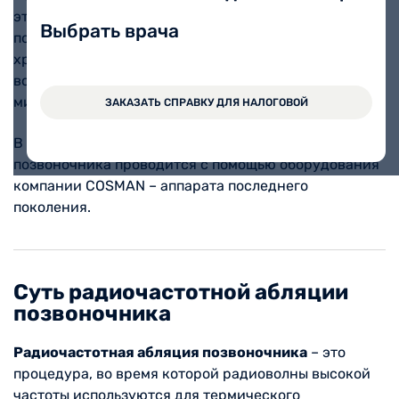
это современная и безопасная процедура,
Выбрать врача
позволяющая эффективно справляться с
хроническими болями в спине. Метод позволяет
воздействовать на проблемные участки выборочно,
минимизируя риски для здоровых тканей.
ЗАКАЗАТЬ СПРАВКУ ДЛЯ НАЛОГОВОЙ
В клинике Вита радиочастотная абляция
позвоночника проводится с помощью оборудования
компании COSMAN – аппарата последнего
поколения.
Суть радиочастотной абляции
позвоночника
Радиочастотная абляция позвоночника
– это
процедура, во время которой радиоволны высокой
частоты используются для термического