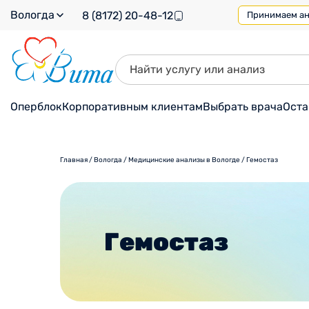
Вологда
8 (8172) 20-48-12
Принимаем ана
Оперблок
Корпоративным клиентам
Выбрать врача
Оста
Главная
/
Вологда
/
Медицинские анализы в Вологде
/
Гемостаз
Гемостаз