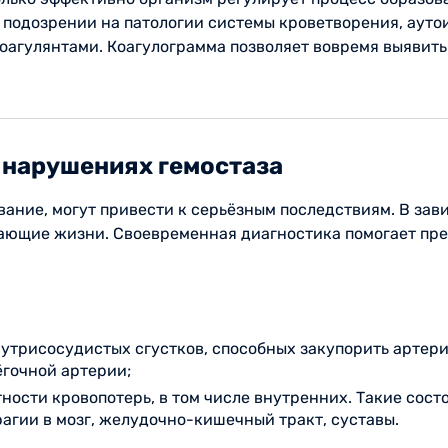
 подозрении на патологии системы кроветворения, ауто
оагулянтами. Коагулограмма позволяет вовремя выявить
нарушениях гемостаза
ние, могут привести к серьёзным последствиям. В зави
ающие жизни. Своевременная диагностика помогает пр
трисосудистых сгустков, способных закупорить артерии
ёгочной артерии;
ности кровопотерь, в том числе внутренних. Такие состо
агии в мозг, желудочно-кишечный тракт, суставы.