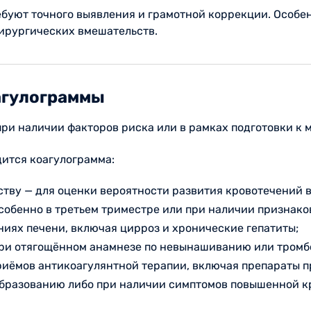
буют точного выявления и грамотной коррекции. Особе
ирургических вмешательств.
агулограммы
при наличии факторов риска или в рамках подготовки к
дится коагулограмма:
тву — для оценки вероятности развития кровотечений в
собенно в третьем триместре или при наличии признаков
иях печени, включая цирроз и хронические гепатиты;
ри отягощённом анамнезе по невынашиванию или тромб
риёмов антикоагулянтной терапии, включая препараты п
образованию либо при наличии симптомов повышенной к