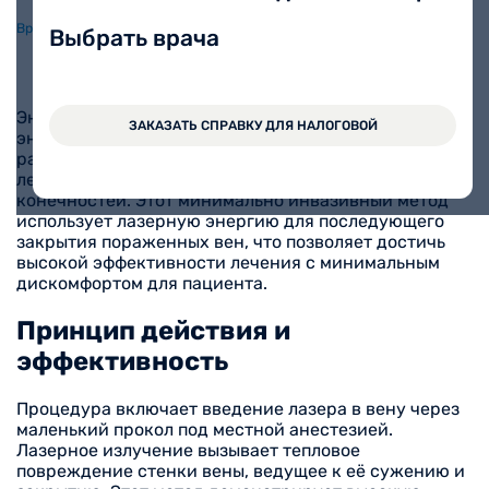
Врачи
Видео
Отзывы
Статьи
Акции
Выбрать врача
Эндовазальная лазерная коагуляция вен (ЭВЛК) и
ЗАКАЗАТЬ СПРАВКУ ДЛЯ НАЛОГОВОЙ
эндовенозная лазерная облитерация (ЭВЛО) - это
разные термины, обозначающие один и тот же метод
лечения варикозного расширения вен нижних
конечностей. Этот минимально инвазивный метод
использует лазерную энергию для последующего
закрытия пораженных вен, что позволяет достичь
высокой эффективности лечения с минимальным
дискомфортом для пациента.
Принцип действия и
эффективность
Процедура включает введение лазера в вену через
маленький прокол под местной анестезией.
Лазерное излучение вызывает тепловое
повреждение стенки вены, ведущее к её сужению и