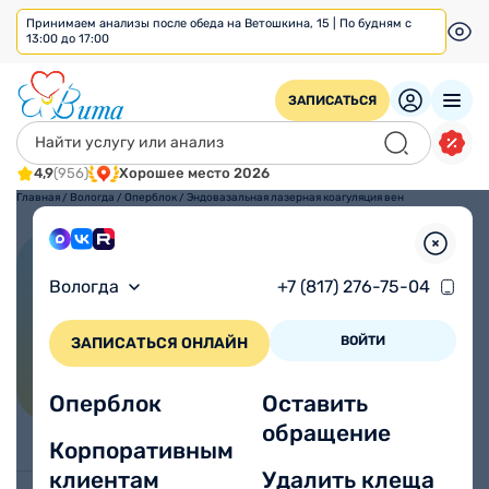
Принимаем анализы после обеда на Ветошкина, 15 | По будням с
13:00 до 17:00
ЗАПИСАТЬСЯ
4,9
(956)
Хорошее место 2026
Главная
/
Вологда
/
Оперблок
/
Эндовазальная лазерная коагуляция вен
Эндовазальная лазерная
Вологда
+7 (817) 276-75-04
коагуляция вен
ВОЙТИ
ЗАПИСАТЬСЯ ОНЛАЙН
Муж/Жен
Местная
Доступно по
ДМС
Для кого
Анестезия
от 33000 ₽
Оперблок
Оставить
обращение
Корпоративным
клиентам
Удалить клеща