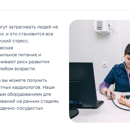
гут затрагивать людей не
х, и это становится все
ский стресс,
ческая
вильное питание и
чивают риск развития
любом возрасте.
е вы можете получить
тных кардиологов. Наши
ым оборудованием для
еваний на ранних стадиях,
ердечно-сосудистых