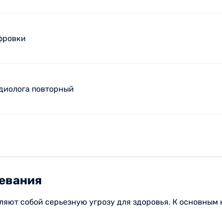
фровки
рдиолога повторный
евания
яют собой серьезную угрозу для здоровья. К основным