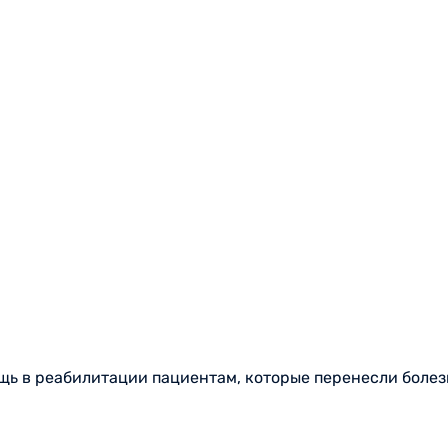
ь в реабилитации пациентам, которые перенесли болез
, чтобы обеспечить наилучшие результаты для наших па