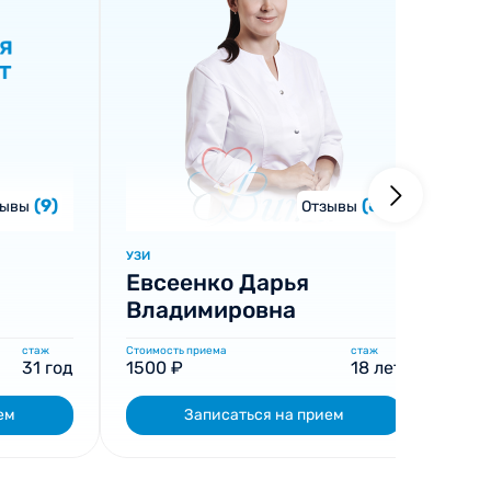
(9)
(8)
зывы
Отзывы
УЗИ
УЗИ
Евсеенко Дарья
См
Владимировна
Се
стаж
Стоимость приема
стаж
Стоим
31 год
1500 ₽
18 лет
280
ем
Записаться на прием