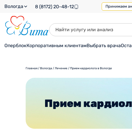
Вологда
8 (8172) 20-48-12
Принимаем ана
Оперблок
Корпоративным клиентам
Выбрать врача
Оста
Главная
/
Вологда
/
Лечение
/
Прием кардиолога в Вологде
Прием кардиол