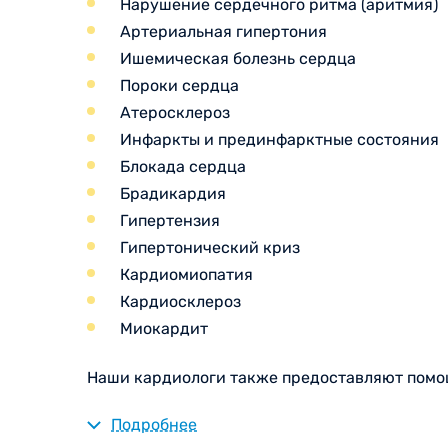
Нарушение сердечного ритма (аритмия)
Артериальная гипертония
Ишемическая болезнь сердца
Пороки сердца
Атеросклероз
Инфаркты и прединфарктные состояния
Блокада сердца
Брадикардия
Гипертензия
Гипертонический криз
Кардиомиопатия
Кардиосклероз
Миокардит
Наши кардиологи также предоставляют помощ
современные методы обследования и лечения
Подробнее