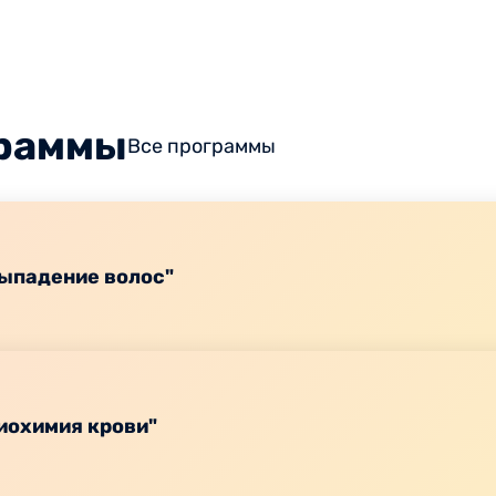
граммы
Все программы
ыпадение волос"
иохимия крови"