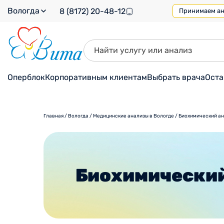
Вологда
8 (8172) 20-48-12
Принимаем ана
Оперблок
Корпоративным клиентам
Выбрать врача
Оста
Главная
/
Вологда
/
Медицинские анализы в Вологде
/
Биохимический ан
Биохимический