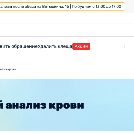
лизы после обеда на Ветошкина, 15 | По будням с 13:00 до 17:00
вить обращение
Удалить клеща
Акции
ализ крови
 анализ крови