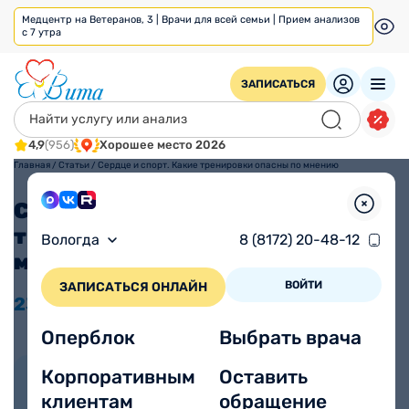
Медцентр на Ветеранов, 3 | Врачи для всей семьи | Прием анализов
с 7 утра
ЗАПИСАТЬСЯ
4,9
(956)
Хорошее место 2026
Главная
/
Статьи
/
Сердце и спорт. Какие тренировки опасны по мнению
кардиологов?
Сердце и спорт. Какие
тренировки опасны по
Вологда
8 (8172) 20-48-12
мнению кардиологов?
ВОЙТИ
ЗАПИСАТЬСЯ ОНЛАЙН
23.05
2025
Время прочтения
Просмотров 9780
3 минуты
Оперблок
Выбрать врача
Корпоративным
Оставить
Автор статьи:
Рюхина Ирина
клиентам
обращение