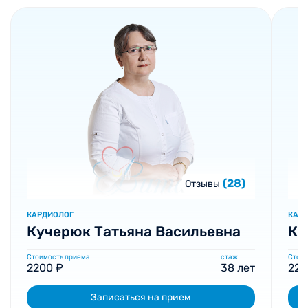
(28)
Отзывы
КАРДИОЛОГ
КАР
Кучерюк Татьяна Васильевна
Ка
Стоимость приема
стаж
Стоим
2200 ₽
38 лет
220
Записаться на прием