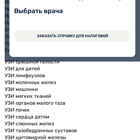
Массаж детский
Неврология детская
Выбрать врача
Нейросонография (НСГ)
Ортопедия детская
Отоларингология детская
Офтальмология детская
ЗАКАЗАТЬ СПРАВКУ ДЛЯ НАЛОГОВОЙ
Педиатрия
Справки детям
УЗИ брюшной полости
УЗИ для детей
УЗИ лимфоузлов
УЗИ молочных желез
УЗИ мошонки
УЗИ мягких тканей
УЗИ органов малого таза
УЗИ почек
УЗИ сердца детям
УЗИ слюнных желез
УЗИ тазобедренных суставов
УЗИ щитовидной железы