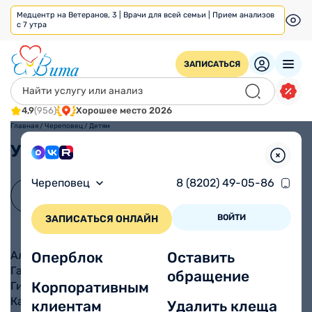
Медцентр на Ветеранов, 3 | Врачи для всей семьи | Прием анализов
с 7 утра
ЗАПИСАТЬСЯ
4,9
(956)
Хорошее место 2026
Главная
/
Череповец
/
Детям
Услуги
Череповец
8 (8202) 49-05-86
ВОЙТИ
ЗАПИСАТЬСЯ ОНЛАЙН
Аллергология-иммунология детская
Оперблок
Оставить
Гастроэнтерология детская
обращение
Корпоративным
Гинекология детская
Кардиология детская
клиентам
Удалить клеща