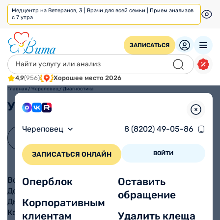
Медцентр на Ветеранов, 3 | Врачи для всей семьи | Прием анализов
с 7 утра
ЗАПИСАТЬСЯ
4,9
(956)
Хорошее место 2026
Главная
/
Череповец
/
Диагностика
Услуги
Череповец
8 (8202) 49-05-86
ВОЙТИ
ЗАПИСАТЬСЯ ОНЛАЙН
Водородный дыхательный тест
Оперблок
Оставить
Допплерометрия плода
обращение
Корпоративным
Дыхательный тест на Хеликобактер пилори
Колоноскопия
клиентам
Удалить клеща