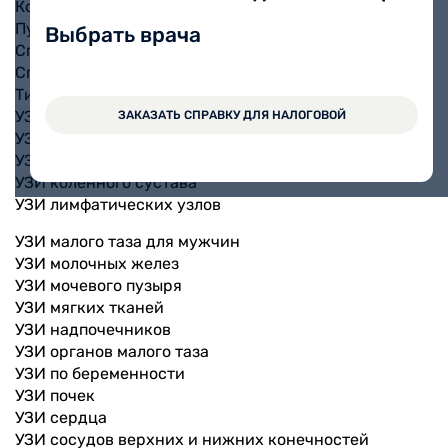
Кольпоскопия
Пункции
Выбрать врача
Спермограмма
Спирометрия
Тимпанометрия
УЗИ
ЗАКАЗАТЬ СПРАВКУ ДЛЯ НАЛОГОВОЙ
УЗИ брахиоцефальных сосудов
УЗИ брюшной полости
УЗИ коленного сустава
УЗИ лимфатических узлов
УЗИ малого таза для мужчин
УЗИ молочных желез
УЗИ мочевого пузыря
УЗИ мягких тканей
УЗИ надпочечников
УЗИ органов малого таза
УЗИ по беременности
УЗИ почек
УЗИ сердца
УЗИ сосудов верхних и нижних конечностей