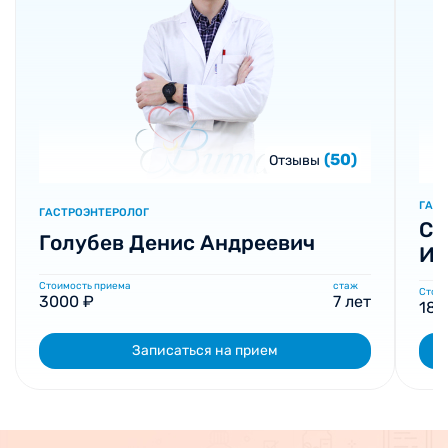
(50)
Отзывы
ГАСТ
ГАСТРОЭНТЕРОЛОГ
Са
Голубев Денис Андреевич
Ис
Стоимость приема
стаж
Стоим
3000 ₽
7 лет
180
Записаться на прием