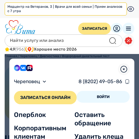
Медцентр на Ветеранов, 3 | Врачи для всей семьи | Прием анализов
с 7 утра
ЗАПИСАТЬСЯ
4,9
(956)
Хорошее место 2026
Главная
/
Череповец
/
Диагностика
/
Водородный дыхательный тест
Водородный дыхательный
Череповец
8 (8202) 49-05-86
тест
ВОЙТИ
ЗАПИСАТЬСЯ ОНЛАЙН
Оперблок
Оставить
обращение
Корпоративным
клиентам
Удалить клеща
Цены