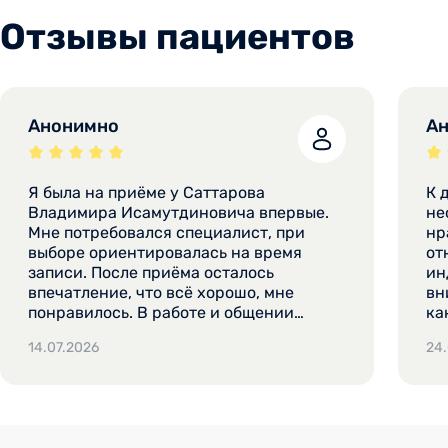
Отзывы пациентов
Анонимно
А
Я была на приёме у Саттарова
К 
Владимира Исамутдиновича впервые.
неодн
Мне потребовался специалист, при
нр
выборе ориентировалась на время
от
записи. После приёма осталось
ин
впечатление, что всё хорошо, мне
вн
понравилось. В работе и общении
ка
специалист показался положительным.
мо
14.07.2026
24
Доктор вникнул в проблему и назначил
не
анализы. В ходе визита я рассказала,
по
что конкретно беспокоит. Планирую
ле
поехать в другой город, и мне нужна
во
была консультация гастроэнтеролога.
ка