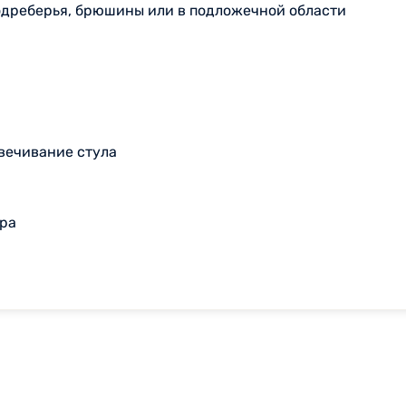
одреберья, брюшины или в подложечной области
цвечивание стула
ра