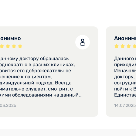
нонимно
Аноним
данному доктору обращалась
Данного 
ократно в разных клиниках,
приходила по поводу анализо
авится его доброжелательное
Изначаль
ношение к пациентам,
доктору,
дивидуальный подход. Всегда
сотрудни
имательно слушает, смотрит, с
пойти к 
кими обследованиями на данный
Единстве
мент пришла, назначает
специали
.03.2026
14.07.2025
обходимые анализы, назначает по
так как п
казаниям лечение, объясняет план
поняла, 
чения, отвечает на интересующие
кислотно
просы. Обращалась неоднократно и
назначен
к к терапевту, и как к
по моему