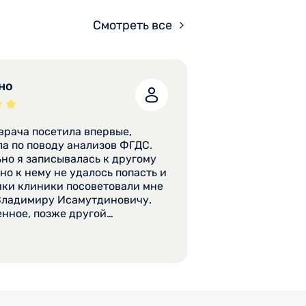
Смотреть все
но
врача посетила впервые,
в ФГДС.
но я записывалась к другому
 но к нему не удалось попасть и
ки клиники посоветовали мне
Владимиру Исамутдиновичу.
нное, позже другой
ст немного поменял лечение,
репарат "Разо", насколько я
еще больше снижает
сть желудка, поэтому были
ы другие лекарства. В целом,
 мнению, сейчас все врачи