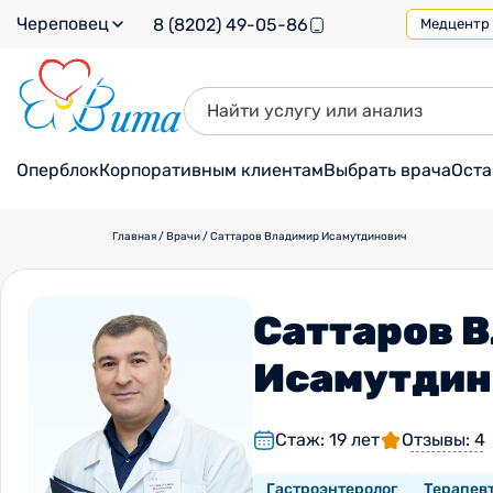
Череповец
8 (8202) 49-05-86
Медцентр н
Оперблок
Корпоративным клиентам
Выбрать врача
Оста
Главная
/
Врачи
/
Саттаров Владимир Исамутдинович
Саттаров 
Исамутдин
Стаж: 19 лет
Отзывы: 4
Гастроэнтеролог
Терапев