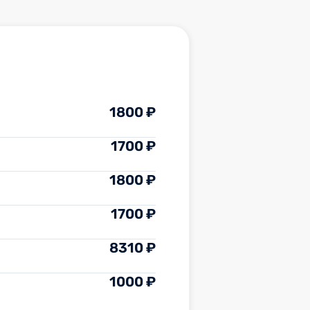
актики в основном действуют
укции, скажем так.
ния остались хорошие. Я
зов,
нимательно с ними
лся и предоставил
ации. Кроме того, он выполнил
на котором действовал
1800 ₽
о по отношению ко мне. Прием
без задержек и продлился
-15 примерно. Считаю,
1700 ₽
го времени хватило, врач
е торопился и не отвлекался в
1800 ₽
 общения со мной. По итогам
а руки выдали рецепт на
а. В целом, я могу посоветовать
1700 ₽
специалиста другим людям
ходимости, а также пришла бы
8310 ₽
нова на осмотр, но за
иями, скорее всего, не стала
аться.
1000 ₽