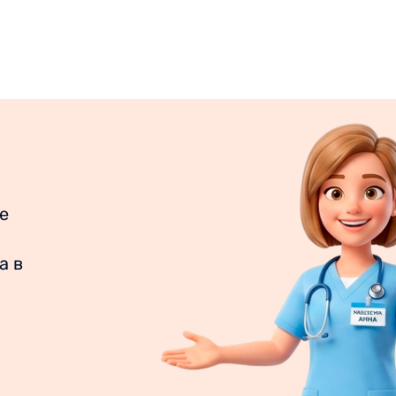
е
а в