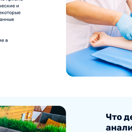
ческие и
некоторые
ванные
ие в
Что д
анал