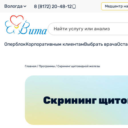
Вологда
8 (8172) 20-48-12
Медцентр на 
Оперблок
Корпоративным клиентам
Выбрать врача
Оста
Главная
/
Программы
/
Скрининг щитовидной железы
Скрининг щит