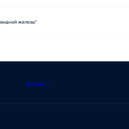
овидной железы"
Вологда
8 (8172) 20-48-12
О нас
Корпоративным
Новости
клиентам
Документы и
Ваканси
лицензии
Заболевания
Отзывы