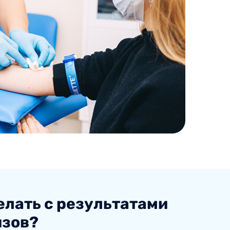
елать с результатами
изов?