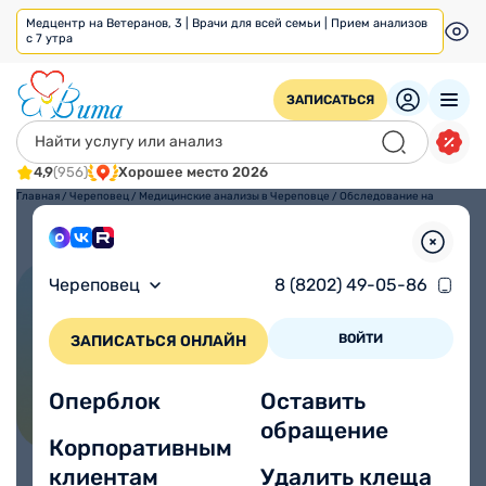
Медцентр на Ветеранов, 3 | Врачи для всей семьи | Прием анализов
с 7 утра
ЗАПИСАТЬСЯ
4,9
(956)
Хорошее место 2026
Главная
/
Череповец
/
Медицинские анализы в Череповце
/
Обследование на
аутоимунные
заболевания
Череповец
8 (8202) 49-05-86
ПОЗВОНИТЬ
ВОЙТИ
ЗАПИСАТЬСЯ ОНЛАЙН
Обследование на
Оперблок
Оставить
аутоимунные заболевания
обращение
Корпоративным
клиентам
Удалить клеща