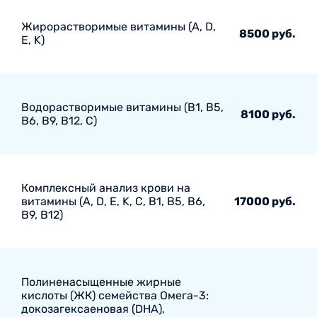
Жирорастворимые витамины (A, D,
8500 руб.
E, K)
Водорастворимые витамины (B1, B5,
8100 руб.
B6, В9, В12, С)
Комплексный анализ крови на
витамины (A, D, E, K, C, B1, B5, B6,
17000 руб.
В9, B12)
Полиненасыщенные жирные
кислоты (ЖК) семейства Омега-3:
докозагексаеновая (DHA),