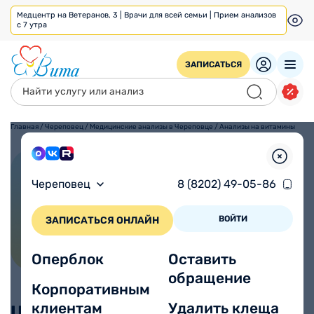
Медцентр на Ветеранов, 3 | Врачи для всей семьи | Прием анализов
с 7 утра
ЗАПИСАТЬСЯ
Главная
/
Череповец
/
Медицинские анализы в Череповце
/
Анализы на витамины
Анализы на витамины
Череповец
8 (8202) 49-05-86
ВОЙТИ
ЗАПИСАТЬСЯ ОНЛАЙН
Оперблок
Оставить
обращение
Корпоративным
клиентам
Удалить клеща
Цены, без учета взятия