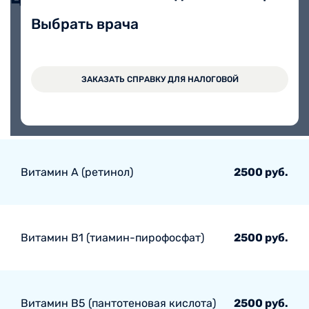
Выбрать врача
Определение Омега-3 индекса
(оценка риска внезапной сердечной
смерти, инфаркта миокарда и
5650 руб.
ЗАКАЗАТЬ СПРАВКУ ДЛЯ НАЛОГОВОЙ
других сердечно-сосудистых
заболеваний).
Витамин А (ретинол)
2500 руб.
Витамин В1 (тиамин-пирофосфат)
2500 руб.
Витамин В5 (пантотеновая кислота)
2500 руб.