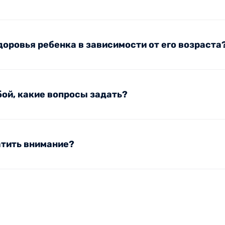
чек;
олу;
й осмотр в соответствии с возрастом).
доровья ребенка в зависимости от его возраста
ь за ростом и развитием, своевременно выявлять и пре
ской активности и другим аспектам здоровья, чтобы ва
обой, какие вопросы задать?
ем вас на каждом этапе роста ребенка. Доверьте нам з
атить внимание?
рача в медцентре Вита
 ежемесячно, далее — 1 раз в 3 месяца. На приеме врач
о итогу выдает полные рекомендации по дальнейшему ра