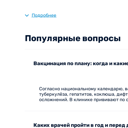
Записаться на прием к педиа
Подробнее
пр. Победы, 133/19
пр. Победы, 111
Популярные вопросы
Шекснинский пр., 11
Ветеранов, 3
Возможен вызов врача на дом!
Вакцинация по плану: когда и каки
Врачи Виты - ваша надежная
Согласно национальному календарю, ва
туберкулёза, гепатитов, коклюша, диф
К педиатрам Виты можно обратиться в случае
осложнений. В клинике прививают по 
Плановых прививок.
Наблюдения за новорождённым;
Каких врачей пройти в год и перед
Оформления справки
;