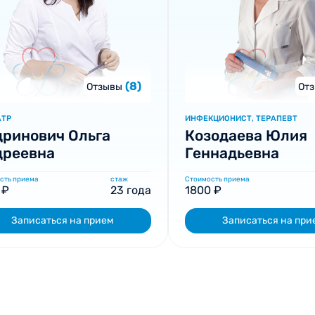
(8)
Отзывы
От
АТР
ИНФЕКЦИОНИСТ, ТЕРАПЕВТ
ринович Ольга
Козодаева Юлия
дреевна
Геннадьевна
сть приема
стаж
Стоимость приема
 ₽
23 года
1800 ₽
Записаться на прием
Записаться на при