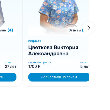
(4)
(1)
зывы
Отзывы
ПЕДИАТР
ИНФЕ
Цветкова Виктория
Гу
Александровна
Ал
стаж
Стоимость приема
стаж
Стоим
27 лет
1700 ₽
5 лет
180
ем
Записаться на прием