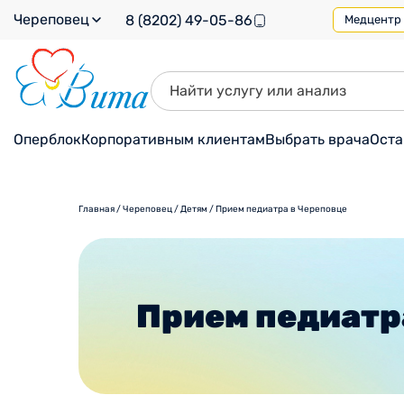
Череповец
8 (8202) 49-05-86
Медцентр н
Оперблок
Корпоративным клиентам
Выбрать врача
Оста
Главная
/
Череповец
/
Детям
/
Прием педиатра в Череповце
Прием педиатр