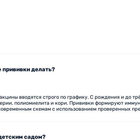
тру в медцентре Вита можно по удо
е прививки делать?
 поддержка в любой ситуации
кцины вводятся строго по графику. С рождения и до трё
терии, полиомиелита и кори. Прививки формируют имму
:
современным схемам с использованием проверенных пре
 детским садом?