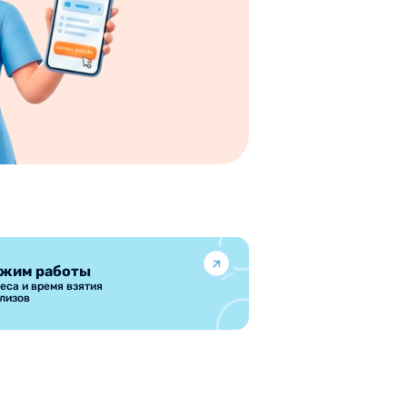
жим работы
еса и время взятия
лизов