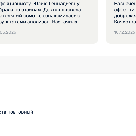
фекционисту. Юлию Геннадьевну
Назначен
брала по отзывам. Доктор провела
эффекти
ательный осмотр, ознакомилась с
доброжел
зультатами анализов. Назначила
Качество
полнительные обследования и
платных обследований. Объясняет
.05.2026
10.12.2025
чение. Без сомнения, очень опытный
толково 
компетентный врач! Понравилась
языком.
брожелательная атмосфера на
иеме.
ста повторный