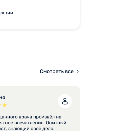
фекции
Смотреть все
но
данного врача произвёл на
ст, знающий своё дело.