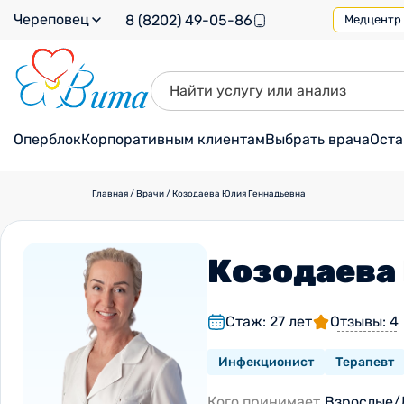
Череповец
8 (8202) 49-05-86
Медцентр н
Оперблок
Корпоративным клиентам
Выбрать врача
Оста
Главная
/
Врачи
/
Козодаева Юлия Геннадьевна
Козодаева
Стаж: 27 лет
Отзывы: 4
Инфекционист
Терапевт
Кого принимает
Взрослые/