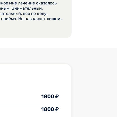
ное мне лечение оказалось
вным. Внимательный,
ательный, все по делу.
 приёма. Не назначает лишних
и по делу, доступным при этом
1800 ₽
1800 ₽