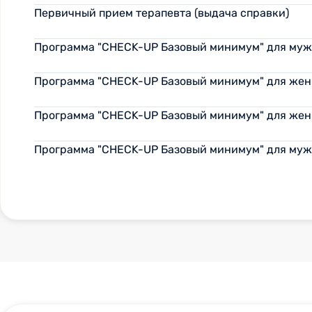
бы таких докторов. В наше время это
Первичный прием терапевта (выдача справки)
такая редкость. Обязательно буду
рекомендовать своим знакомым.
Программа "CHECK-UP Базовый минимум" для мужч
Программа "CHECK-UP Базовый минимум" для женщ
Программа "CHECK-UP Базовый минимум" для женщ
Программа "CHECK-UP Базовый минимум" для мужч