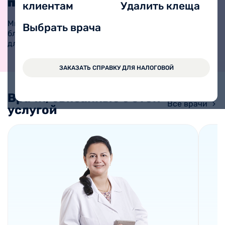
педиатру
клиентам
Удалить клеща
ЗАПИСАТЬ РЕБЕНКА
Мы подобрали вам
Выбрать врача
ближайшие свободные окна
для записи.
ЗАКАЗАТЬ СПРАВКУ ДЛЯ НАЛОГОВОЙ
Врачи, связанные с этой
Все врачи
услугой