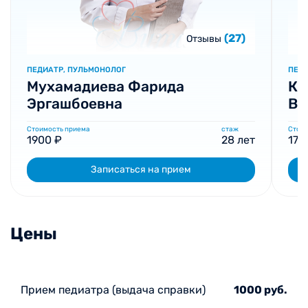
(27)
Отзывы
ПЕДИАТР, ПУЛЬМОНОЛОГ
ПЕД
Мухамадиева Фарида
Ко
Эргашбоевна
Ва
Стоимость приема
стаж
Стоим
1900 ₽
28 лет
170
Записаться на прием
Цены
Прием педиатра (выдача справки)
1000 руб.