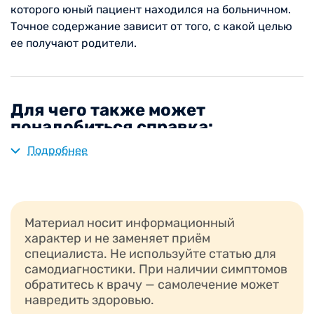
которого юный пациент находился на больничном.
Точное содержание зависит от того, с какой целью
ее получают родители.
Для чего также может
понадобиться справка:
Подробнее
зачисление в детский сад;
поступление в школу;
отправка в летний лагерь;
выезд за пределы России;
Материал носит информационный
посещение спортивных секций;
характер и не заменяет приём
посещение бассейна;
специалиста. Не используйте статью для
самодиагностики. При наличии симптомов
участие в официальных соревнованиях.
обратитесь к врачу — самолечение может
навредить здоровью.
В некоторых случаях справка нужна и для того,