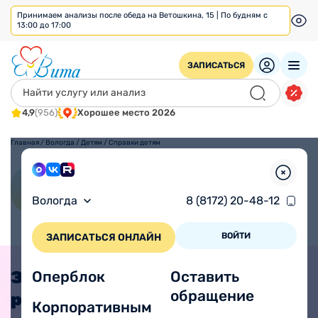
Принимаем анализы после обеда на Ветошкина, 15 | По будням с
13:00 до 17:00
ЗАПИСАТЬСЯ
4,9
(956)
Хорошее место 2026
Главная
/
Вологда
/
Детям
/
Справки детям
Справки детям
Вологда
8 (8172) 20-48-12
ВОЙТИ
ЗАПИСАТЬСЯ ОНЛАЙН
Записать
Оперблок
Оставить
обращение
ребенка к
Корпоративным