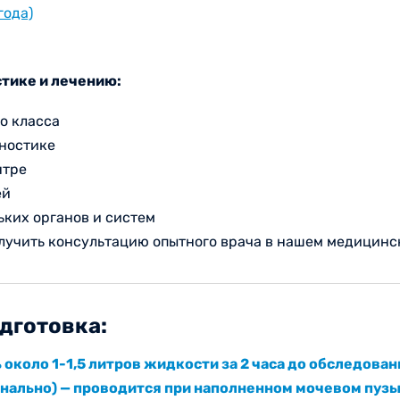
года)
тике и лечению:
о класса
гностике
нтре
ей
ьких органов и систем
олучить консультацию опытного врача в нашем медицинс
дготовка:
около 1-1,5 литров жидкости за 2 часа до обследован
ально) — проводится при наполненном мочевом пузы