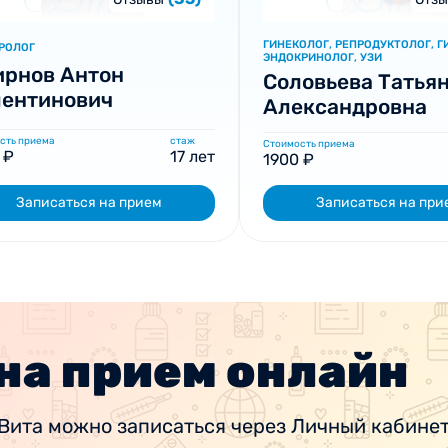
ГИНЕКОЛОГ, РЕПРОДУКТОЛОГ, Г
УРОЛОГ
ЭНДОКРИНОЛОГ, УЗИ
ирнов Антон
Соловьева Татья
лентинович
Александровна
сть приема
стаж
Стоимость приема
 ₽
17 лет
1900 ₽
Записаться на прием
Записаться на при
на прием онлайн
Вита можно записаться через Личный кабинет