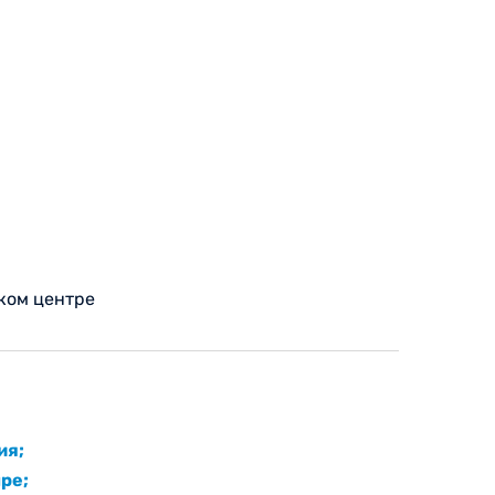
ком центре
ия;
ре;