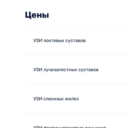
Цены
УЗИ локтевых суставов
УЗИ лучезапястных суставов
УЗИ слюнных желез
УЗИ фолликулометрия яичников