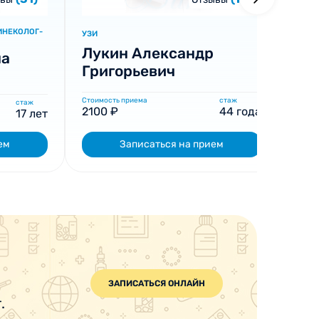
ИНЕКОЛОГ-
УЗИ
УЗИ
Лукин Александр
Ев
на
Григорьевич
Вл
Стоимость приема
стаж
Стоим
стаж
2100 ₽
44 года
150
17 лет
ем
Записаться на прием
ЗАПИСАТЬСЯ ОНЛАЙН
.