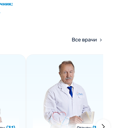
чник;
.
Все врачи
(31)
(15)
ывы
Отзывы