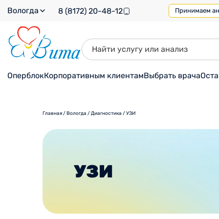
Вологда
8 (8172) 20-48-12
Принимаем ана
Оперблок
Корпоративным клиентам
Выбрать врача
Оста
Главная
/
Вологда
/
Диагностика
/
УЗИ
УЗИ