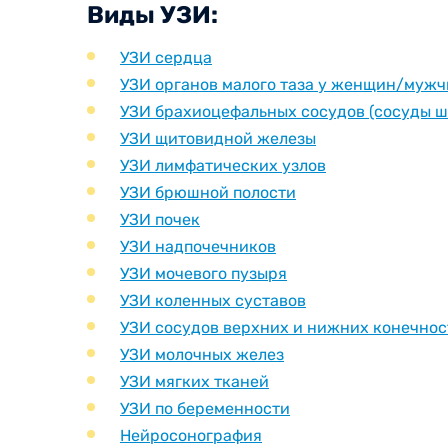
Виды УЗИ:
УЗИ сердца
УЗИ органов малого таза у женщин/муж
УЗИ брахиоцефальных сосудов (сосуды ш
УЗИ щитовидной железы
УЗИ лимфатических узлов
УЗИ брюшной полости
УЗИ почек
УЗИ надпочечников
УЗИ мочевого пузыря
УЗИ коленных суставов
УЗИ сосудов верхних и нижних конечнос
УЗИ молочных желез
УЗИ мягких тканей
УЗИ по беременности
Нейросонография