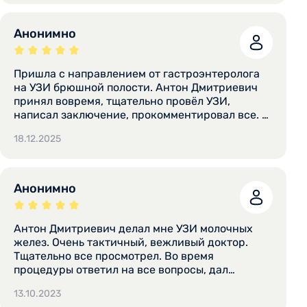
прокомментировал заключение, приемом
осталась очень довольна, данного специалиста
могу смело рекомендовать всем знакомым.
Анонимно
Внимательность, готовность ответить на
вопросы. Удобное расположение филиала,
вежливый персонал на ресепшене.
Пришла с направлением от гастроэнтеролога
на УЗИ брюшной полости. Антон Дмитриевич
принял вовремя, тщательно провёл УЗИ,
написал заключение, прокомментировал все. Я
забыла, что надо было ещё почки посмотреть,
18.12.2025
было выбрано УЗИ без почек, но Антон
Дмитриевич успокоил, сказав, что там все
хорошо. Спасибо!
Анонимно
Антон Дмитриевич делал мне УЗИ молочных
желез. Очень тактичный, вежливый доктор.
Тщательно все просмотрел. Во время
процедуры ответил на все вопросы, дал
рекомендации. Обращаюсь к нему уже не
13.10.2023
первый раз.