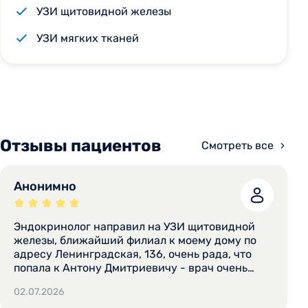
УЗИ щитовидной железы
УЗИ мягких тканей
Отзывы пациентов
Смотреть все
Анонимно
Эндокринолог направил на УЗИ щитовидной
железы, ближайший филиал к моему дому по
адресу Ленинградская, 136, очень рада, что
попала к Антону Дмитриевичу - врач очень
тактичный, доброжелательный, сначала
02.07.2026
внимательно осмотрел, потом