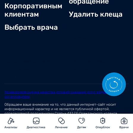
обращение
Корпоративным
клиентам
Удалить клеща
Выбрать врача
О нас
Новости
Документы и лицензии
Вакансии
Статьи
Отзывы
Корпоративным клиентам
Центр обращений
Заболевания
Контакты
Симптомы
Независимая оценка качества условий оказания услуг медицинскими
организациями
Обращаем ваше внимание на то, что данный интернет-сайт носит
информационный характер и не является публичной офертой,
определяемой положениями
Статьи 437 (2)
Гражданского кодекса
Российской Федерации.
© 2026 Сеть медицинских центров «Вита»
Анализы
Диагностика
Лечение
Детям
Оперблок
Врачи