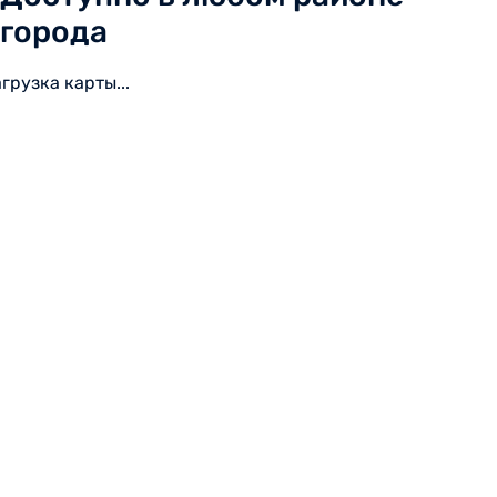
города
агрузка карты...