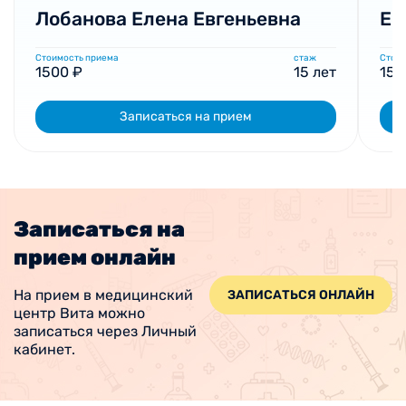
Лобанова Елена Евгеньевна
Ев
Стоимость приема
стаж
Стоим
1500 ₽
15 лет
150
Записаться на прием
Записаться на
прием онлайн
На прием в медицинский
ЗАПИСАТЬСЯ ОНЛАЙН
центр Вита можно
записаться через Личный
кабинет.