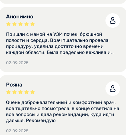
Анонимно
Пришли с мамой на УЗИ почек, брюшной
полости и сердца. Врач тщательно провела
процедуру, уделила достаточно времени
каждой области. Была предельно вежлива и
доброжелательна. На все интересующие
02.09.2025
вопросы ответила, сказала, куда и к кому идти
дальше. Отношение врача, тщательность
обследования, общение.
Рояна
Очень доброжелательный и комфортный врач,
все тщательно посмотрела, в конце ответила на
все вопросы и дала рекомендации, куда идти
дальше. Рекомендую
02.09.2025