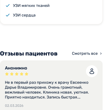
УЗИ мягких тканей
УЗИ сердца
Отзывы пациентов
Смотреть все
Анонимно
Не в первый раз прихожу к врачу Евсеенко
Дарье Владимировне. Очень грамотный,
вежливый человек. Клиника новая, уютная.
Приятно находиться. Запись быстрая.
Специалисты всегда помогут подобрать
02.03.2026
нужные дату и время визита.