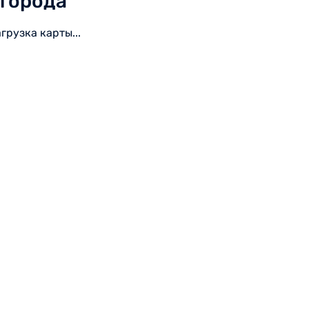
города
агрузка карты...