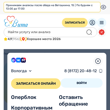
Принимаем анализы после обеда на Ветошкина, 15 | По будням с
13:00 до 17:00
ЗАПИСАТЬСЯ
4,9
(956)
Хорошее место 2026
Главная
/
Вологда
/
Диагностика
/
УЗИ почек
УЗИ почек
Вологда
8 (8172) 20-48-12
ВОЙТИ
ЗАПИСАТЬСЯ ОНЛАЙН
Оперблок
Оставить
обращение
Корпоративным