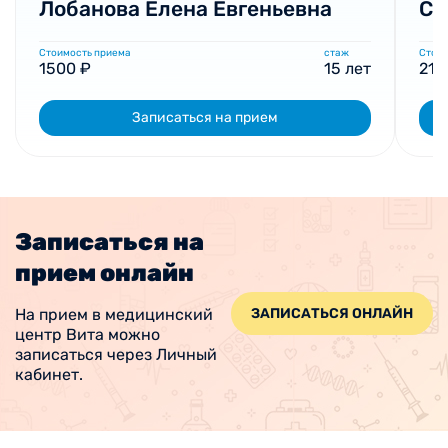
Лобанова Елена Евгеньевна
См
Стоимость приема
стаж
Стоим
1500 ₽
15 лет
210
Записаться на прием
Записаться на
прием онлайн
На прием в медицинский
ЗАПИСАТЬСЯ ОНЛАЙН
центр Вита можно
записаться через Личный
кабинет.