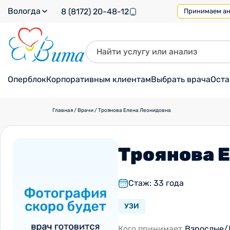
Вологда
8 (8172) 20-48-12
Принимаем ана
Оперблок
Корпоративным клиентам
Выбрать врача
Оста
Главная
/
Врачи
/
Троянова Елена Леонидовна
Троянова 
Стаж: 33 года
УЗИ
Кого принимает
Взрослые/