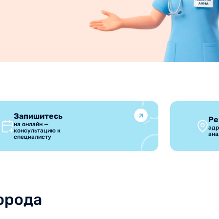
Запишитесь
Ре
на онлайн —
адр
консультацию к
ана
специалисту
орода