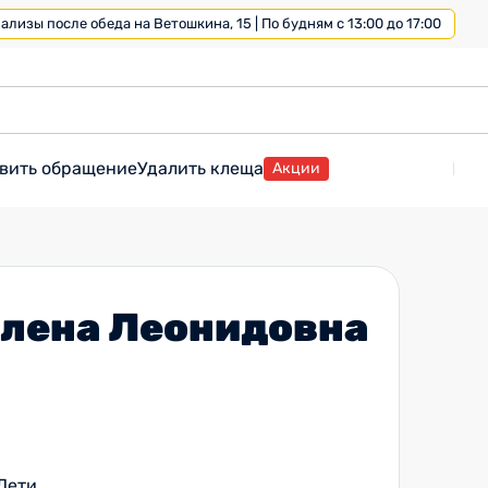
лизы после обеда на Ветошкина, 15 | По будням с 13:00 до 17:00
вить обращение
Удалить клеща
Акции
Елена Леонидовна
Дети