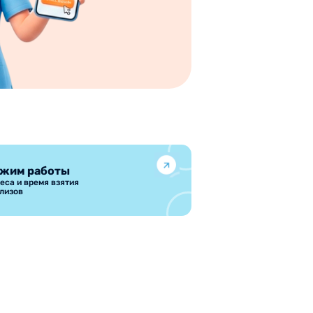
жим работы
еса и время взятия
лизов