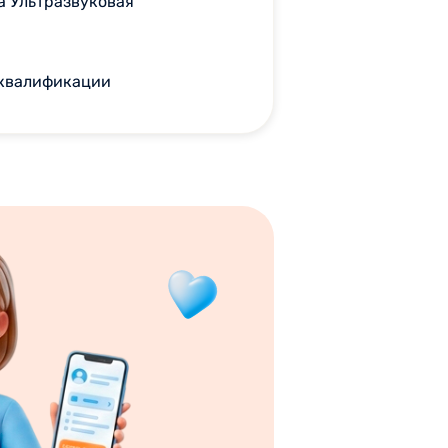
а Ультразвуковая
 квалификации