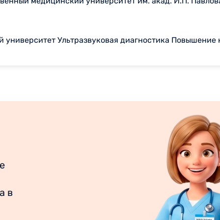
енный медицинский университет им. акад. И.П. Павлов
й университет Ультразвуковая диагностика Повышение
е
а в