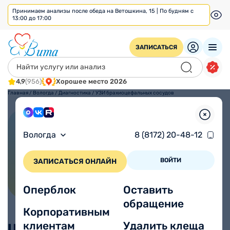
Принимаем анализы после обеда на Ветошкина, 15 | По будням с
13:00 до 17:00
ЗАПИСАТЬСЯ
4,9
(956)
Хорошее место 2026
Главная
/
Вологда
/
Диагностика
/
УЗИ брахиоцефальных сосудов
УЗИ брахиоцефальных
Вологда
8 (8172) 20-48-12
сосудов
ВОЙТИ
ЗАПИСАТЬСЯ ОНЛАЙН
Оперблок
Оставить
обращение
Корпоративным
клиентам
Удалить клеща
Цены