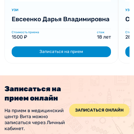
УЗИ
УЗИ
Евсеенко Дарья Владимировна
См
Стоимость приема
стаж
Стоим
1500 ₽
18 лет
280
Записаться на прием
Записаться на
прием онлайн
На прием в медицинский
ЗАПИСАТЬСЯ ОНЛАЙН
центр Вита можно
записаться через Личный
кабинет.