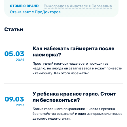
нарушено носовое дыхание, отмечаются
Виноградова Анастасия Сергеевна
ОТЗЫВ О ВРАЧЕ:
слизистые выделения из носа;
Отзыв взят с ПроДокторов
открытый во время сна рот, «гнусавость»
голоса, охриплость или осиплость голоса;
Статьи
длительные покашливания на фоне постоянной
заложенности носа;
хроническая носоглоточная инфекция (ангины,
Как избежать гайморита после
05.03
тонзиллит, аденоидит);
насморка?
2024
частые «простуды», ОРЗ, ОРВИ, насморки и
Простудный насморк чаще всего проходит за
прочие заболевания.
неделю, но иногда он затягивается и может привести
к гаймориту. Как этого избежать?
У ребенка красное горло. Стоит
09.03
ли беспокоиться?
2023
Боль в горле и его покраснение – частая причина
беспокойства родителей и один из первых симптомов
детского недомогания.