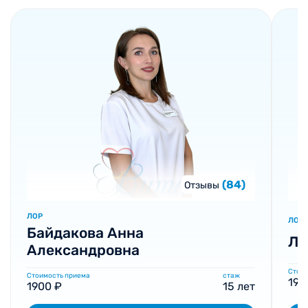
(84)
Отзывы
ЛОР
ЛОР
Байдакова Анна
Ле
Александровна
Стоим
Стоимость приема
стаж
190
1900 ₽
15 лет