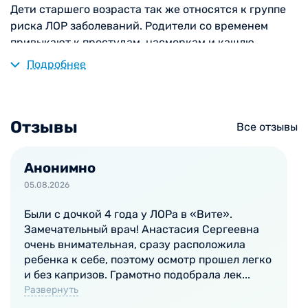
Дети старшего возраста так же относятся к группе
риска ЛОР заболеваний. Родители со временем
привыкают к простудам, насморкам и кашлю
ребенка, полагая, что эти заболевания не являются
Подробнее
серьезными и вполне объяснимы (промок, простыл
после бассейна и т.д.) Но опасность ЛОР
заболеваний кроется не только в самих болезнях, но
Отзывы
и в последствиях и возможных осложнениях.
Все отзывы
Анонимно
05.08.2026
Поводами для обращения к детскому ЛОР-
врачу служат следующие ситуации:
Были с дочкой 4 года у ЛОРа в «Вите».
Замечательный врач! Анастасия Сергеевна
грудной ребенок длительное время плохо сосет
очень внимательная, сразу расположила
грудь или бутылочку, плачет, беспокоен;
ребенка к себе, поэтому осмотр прошел легко
ребенок не реагирует на звуки;
и без капризов. Грамотно подобрала лек...
ребенок жалуется на боль в ушах, боль при
Развернуть
глотании;