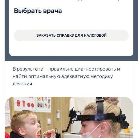
В нашем медицинском
центре Вита принимают опытные,
Выбрать врача
квалифицированные детские ЛОР врачи.
Многолетний опыт работы, глубокие знания,
высокая квалификация, умение найти подход
ЗАКАЗАТЬ СПРАВКУ ДЛЯ НАЛОГОВОЙ
к любому ребенку, позволяют им расположить
к себе маленьких пациентов, не травматично
провести осмотр и обследование.
В результате – правильно диагностировать и
найти оптимальную адекватную методику
лечения.