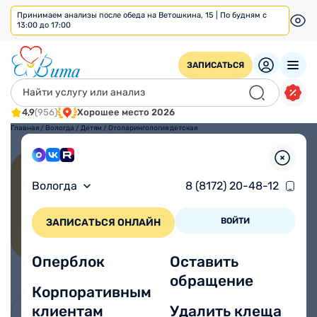
Принимаем анализы после обеда на Ветошкина, 15 | По будням с
13:00 до 17:00
ЗАПИСАТЬСЯ
4,9
(956)
Хорошее место 2026
Главная
/
Вологда
/
Детям
/
Отоларингология детская
Отоларингология детская
Вологда
8 (8172) 20-48-12
Первичный прием:
Повторный прием:
1900 ₽
1900 ₽
ВОЙТИ
ЗАПИСАТЬСЯ ОНЛАЙН
Все цены
Врачи
Оперблок
Оставить
обращение
Корпоративным
клиентам
Удалить клеща