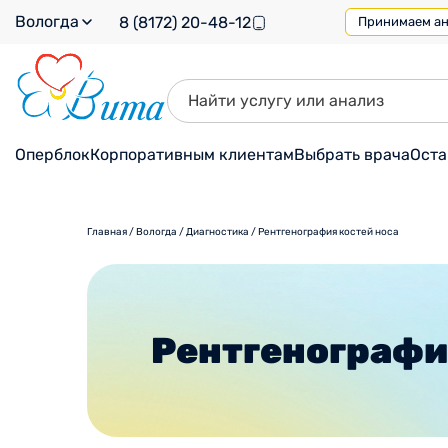
Вологда
8 (8172) 20-48-12
Принимаем ана
Оперблок
Корпоративным клиентам
Выбрать врача
Оста
Главная
/
Вологда
/
Диагностика
/
Рентгенография костей носа
Рентгенографи