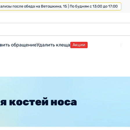
лизы после обеда на Ветошкина, 15 | По будням с 13:00 до 17:00
вить обращение
Удалить клеща
Акции
я костей носа