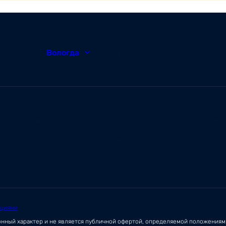
Вологда
8 (8172) 20-48-12
О нас
Корпоративным
Новости
клиентам
Документы и
Ваканс
лицензии
Заболевания
Отзывы
Статьи
Симптомы
ациями
онный характер и не является публичной офертой, определяемой положения