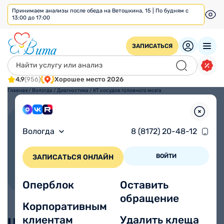
Принимаем анализы после обеда на Ветошкина, 15 | По будням с
13:00 до 17:00
ЗАПИСАТЬСЯ
4,9
(956)
Хорошее место 2026
Главная
/
Вологда
/
Диагностика
/
КТ сосудов головного мозга
КТ сосудов головного мозга
Вологда
8 (8172) 20-48-12
ВОЙТИ
ЗАПИСАТЬСЯ ОНЛАЙН
Оперблок
Оставить
обращение
Корпоративным
клиентам
Удалить клеща
Цены