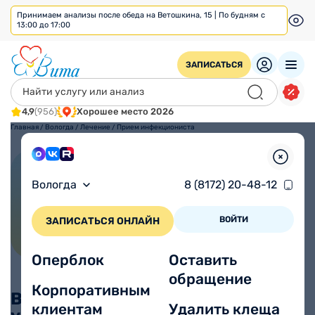
Принимаем анализы после обеда на Ветошкина, 15 | По будням с
13:00 до 17:00
ЗАПИСАТЬСЯ
4,9
(956)
Хорошее место 2026
Главная
/
Вологда
/
Лечение
/
Прием инфекциониста
Прием инфекциониста
Вологда
8 (8172) 20-48-12
Первичный прием:
Повторный прием:
1800 ₽
1800 ₽
ВОЙТИ
ЗАПИСАТЬСЯ ОНЛАЙН
Все цены
Врачи
Оперблок
Оставить
обращение
Корпоративным
Врачи, связанные с этой
клиентам
Удалить клеща
Все врачи