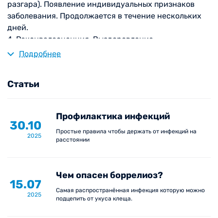
разгара). Появление индивидуальных признаков
заболевания. Продолжается в течение нескольких
дней.
4. Реконвалесценция. Выздоровление.
Подробнее
При подозрении на болезнь инфекционного
характера насторожить должны следующие
Статьи
симптомы:
сыпь различной локализации и генеза;
Профилактика инфекций
повышение температуры тела;
30.10
Простые правила чтобы держать от инфекций на
увеличение лимфатических узлов;
2025
расстоянии
нарушение функции желудочно-кишечного
тракта (диарея, рвота, тошнота, запор);
ломота в мышцах, суставах;
Чем опасен боррелиоз?
15.07
повышенная утомляемость;
Самая распространённая инфекция которую можно
2025
слабость;
подцепить от укуса клеща.
выраженные головные боли.