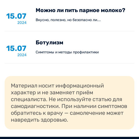
Вышеперечисленные симптомы характерны для
Можно ли пить парное молоко?
15.07
различных инфекционных заболеваний в
Вкусно, полезно, но безопасно ли....
2024
зависимости от их классификации. Поэтому при
первом их появлении рекомендуется
незамедлительно обратиться к специалисту –
Ботулизм
врачу-инфекционисту.
15.07
Симптомы и методы профилактики
2024
Материал носит информационный
характер и не заменяет приём
специалиста. Не используйте статью для
самодиагностики. При наличии симптомов
обратитесь к врачу — самолечение может
навредить здоровью.