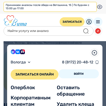
Принимаем анализы после обеда на Ветошкина, 15 | По будням с
13:00 до 17:00
ЗАПИСАТЬСЯ
Главная
/
Вологда
/
Диагностика
/
Рентгенография височной кости
Рентгенография височной
Вологда
8 (8172) 20-48-12
кости
ВОЙТИ
ЗАПИСАТЬСЯ ОНЛАЙН
Оперблок
Оставить
обращение
Корпоративным
клиентам
Удалить клеща
Цены