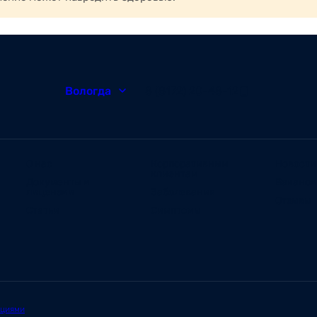
венная болезнь, колит, гастрит;
 и желчных путей;
 органов.
Вологда
8 (8172) 20-48-12
О нас
Корпоративным
Новости
клиентам
Документы и
Ваканс
лицензии
Заболевания
Отзывы
Статьи
Симптомы
ациями