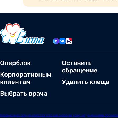
болезни уха, горла и носа;
заболевания пищеварительного тракта: яз
заболевания внутренних органов: печени
заболевания женских и мужских половых
Оперблок
Оставить
обращение
Корпоративным
клиентам
Удалить клеща
Выбрать врача
Независимая оценка качества условий оказания услуг медицинскими организ