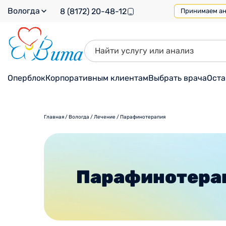
Вологда
8 (8172) 20-48-12
Принимаем ана
Оперблок
Корпоративным клиентам
Выбрать врача
Оста
Главная
/
Вологда
/
Лечение
/
Парафинотерапия
Парафинотера