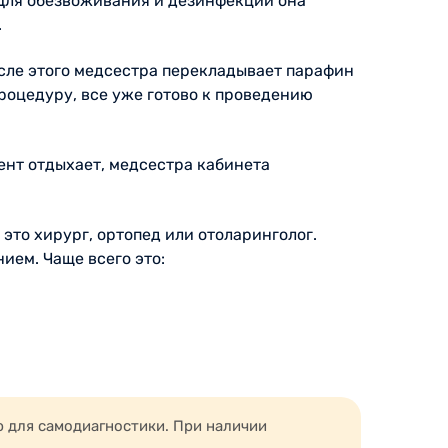
 Для обезвоживания и дезинфекции она
.
осле этого медсестра перекладывает парафин
роцедуру, все уже готово к проведению
ент отдыхает, медсестра кабинета
, это хирург, ортопед или отоларинголог.
ием. Чаще всего это:
ины;
ю для самодиагностики. При наличии