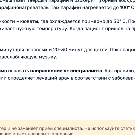
 смешивает твердый парафин и озокерит (горный воск).
арафинонагреватель. Там парафин нагревается до 100° C
мкости – кюветы, где охлаждается примерно до 50° C. П
живает нужную температуру. Когда пациент пришел на п
минут для взрослых и 20-30 минут для детей. Пока паци
 расслабляющую музыку.
имо показать
направление от специалиста
. Как правило
ии определяет лечащий врач в соответствии с заболеван
ата;
сопровождаются болями;
экзема, дерматит, красный лишай, а также рубцы и морщ
р и не заменяет приём специалиста. Не используйте стать
в стадии выздоровления;
чение может навредить здоровью.