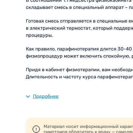
В соотношении 1:1 медсестра физиокабинета
складывает смесь в специальный аппарат – п
Готовая смесь отправляется в специальные е
в электрический термостат, который поддер
процедуры.
Как правило, парафинотерапия длится 30-40 
физиопроцедур может включить спокойную,
Придя в кабинет физиотерапии, вам необход
Длительность и частоту курса парафинотерап
заболевания опорно-двигательного аппар
Подробнее
заболевания нервной системы, которые 
заболевания или состояния кожи: сухая 
трофические язвы;
последствия травм;
Материал носит информационный характе
ОРВИ, бронхиты, трахеиты и пневмонии 
симптомов обратитесь к врачу — самоле