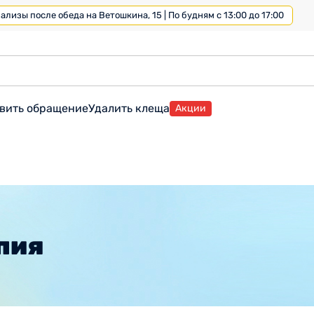
лизы после обеда на Ветошкина, 15 | По будням с 13:00 до 17:00
вить обращение
Удалить клеща
Акции
пия