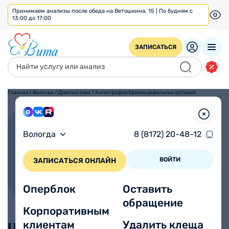
Принимаем анализы после обеда на Ветошкина, 15 | По будням с
13:00 до 17:00
ЗАПИСАТЬСЯ
Главная
/
Вологда
/
Диагностика
/
Ангиография брахиоцефальных артерий
Ангиография
Вологда
8 (8172) 20-48-12
брахиоцефальных артерий
ВОЙТИ
ЗАПИСАТЬСЯ ОНЛАЙН
Оперблок
Оставить
обращение
Корпоративным
клиентам
Удалить клеща
Цены