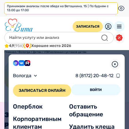
Принимаем анализы после обеда на Ветошкина, 15 | По будням с
13:00 до 17:00
ЗАПИСАТЬСЯ
4,9
(956)
Хорошее место 2026
Главная
/
Вологда
/
Детям
/
УЗИ коленных суставов детям
УЗИ коленных суставов
Вологда
8 (8172) 20-48-12
детям
ВОЙТИ
ЗАПИСАТЬСЯ ОНЛАЙН
Оперблок
Оставить
обращение
Записать
Корпоративным
ребенка к врачу
клиентам
Удалить клеща