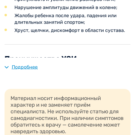
Нарушение амплитуды движений в колене;
Жалобы ребенка после удара, падения или
длительных занятий спортом;
Хруст, щелчки, дискомфорт в области сустава.
Преимущества УЗИ
Подробнее
УЗИ коленного сустава имеет ряд преимуществ
перед другими методами диагностики:
Возможность оценить состояние хрящевых и
Материал носит информационный
соединительных тканей;
характер и не заменяет приём
Отсутствие лучевой нагрузки;
специалиста. Не используйте статью для
Возможность проведения в режиме реального
самодиагностики. При наличии симптомов
времени с использованием функциональных
обратитесь к врачу — самолечение может
проб;
навредить здоровью.