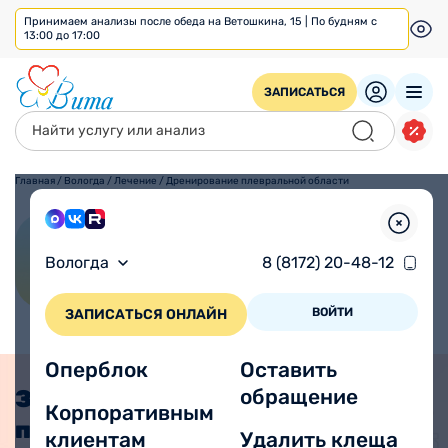
Принимаем анализы после обеда на Ветошкина, 15 | По будням с
13:00 до 17:00
ЗАПИСАТЬСЯ
Главная
/
Вологда
/
Лечение
/
Дренирование плевральной области
Дренирование плевральной
Вологда
8 (8172) 20-48-12
области
ВОЙТИ
ЗАПИСАТЬСЯ ОНЛАЙН
Оперблок
Оставить
обращение
Записаться на
Корпоративным
прием онлайн
клиентам
Удалить клеща