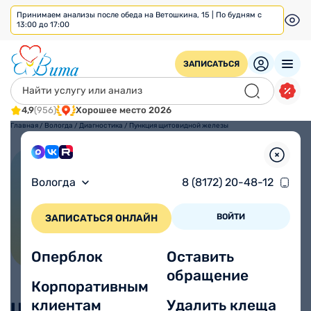
Принимаем анализы после обеда на Ветошкина, 15 | По будням с
13:00 до 17:00
ЗАПИСАТЬСЯ
4,9
(956)
Хорошее место 2026
Главная
/
Вологда
/
Диагностика
/
Пункция щитовидной железы
Пункция щитовидной
Вологда
8 (8172) 20-48-12
железы
ВОЙТИ
ЗАПИСАТЬСЯ ОНЛАЙН
Оперблок
Оставить
обращение
Корпоративным
клиентам
Удалить клеща
Цены