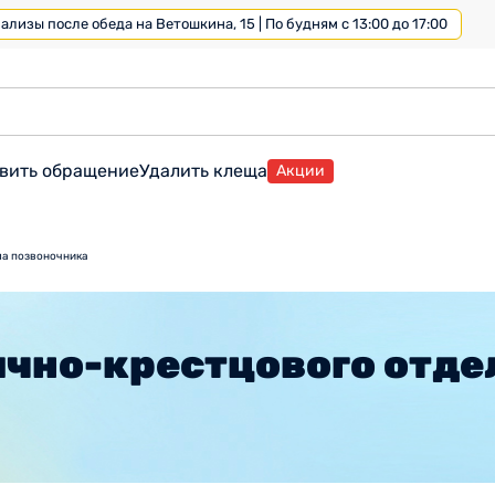
лизы после обеда на Ветошкина, 15 | По будням с 13:00 до 17:00
вить обращение
Удалить клеща
Акции
ла позвоночника
ично-крестцового отде