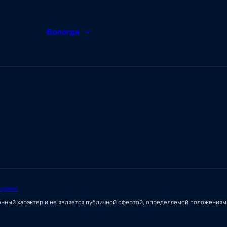
Вологда
8 (8172) 20-48-12
О нас
Корпоративным
Новости
клиентам
Документы и
Ваканс
лицензии
Заболевания
Отзывы
Статьи
Симптомы
ациями
онный характер и не является публичной офертой, определяемой положения