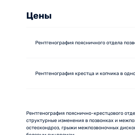
Цены
Рентгенография поясничного отдела поз
Рентгенография крестца и копчика в одн
Рентгенография пояснично-крестцового отде
структурные изменения в позвонках и межпо
остеохондроз, грыжи межпозвоночных дисков
болевым синдромам.