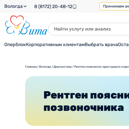
Вологда
8 (8172) 20-48-12
Принимаем ана
Оперблок
Корпоративным клиентам
Выбрать врача
Оста
Главная
/
Вологда
/
Диагностика
/
Рентген пояснично-крестцового отде
Рентген поясн
позвоночника