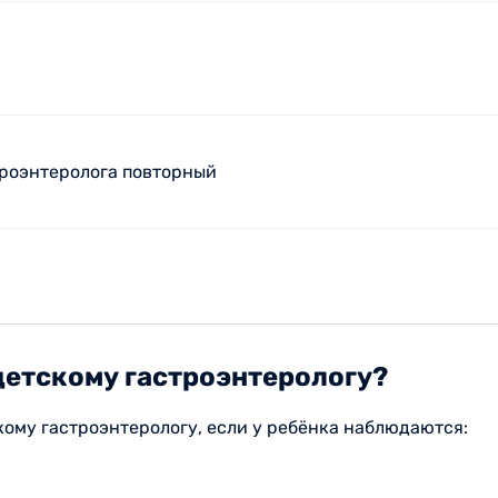
троэнтеролога повторный
 детскому гастроэнтерологу?
кому гастроэнтерологу, если у ребёнка наблюдаются: