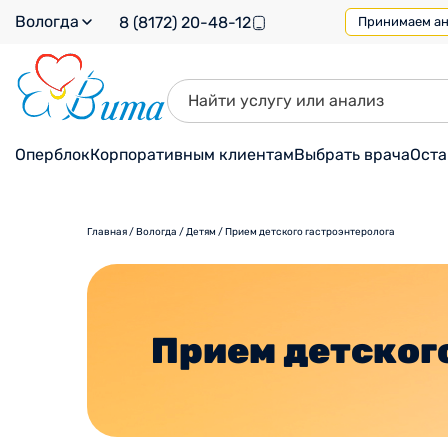
Вологда
8 (8172) 20-48-12
Принимаем ана
Оперблок
Корпоративным клиентам
Выбрать врача
Оста
Главная
/
Вологда
/
Детям
/
Прием детского гастроэнтеролога
Прием детског