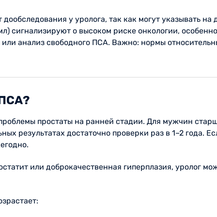
т дообследования у уролога, так как могут указывать н
мл) сигнализируют о высоком риске онкологии, особенн
или анализ свободного ПСА. Важно: нормы относительны,
 ПСА?
роблемы простаты на ранней стадии. Для мужчин старше
ных результатах достаточно проверки раз в 1–2 года. Ес
егодно.
остатит или доброкачественная гиперплазия, уролог мо
озрастает: