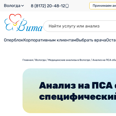
Вологда
8 (8172) 20-48-12
Принимаем ана
Оперблок
Корпоративным клиентам
Выбрать врача
Оста
Главная
/
Вологда
/
Медицинские анализы в Вологде
/
Анализ на ПСА об
Анализ на ПСА
специфический