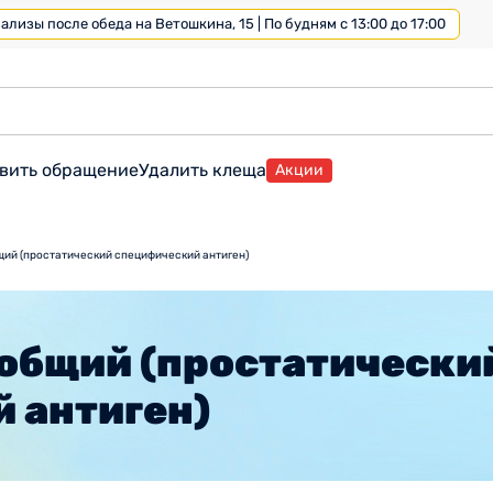
лизы после обеда на Ветошкина, 15 | По будням с 13:00 до 17:00
вить обращение
Удалить клеща
Акции
щий (простатический специфический антиген)
 общий (простатически
 антиген)