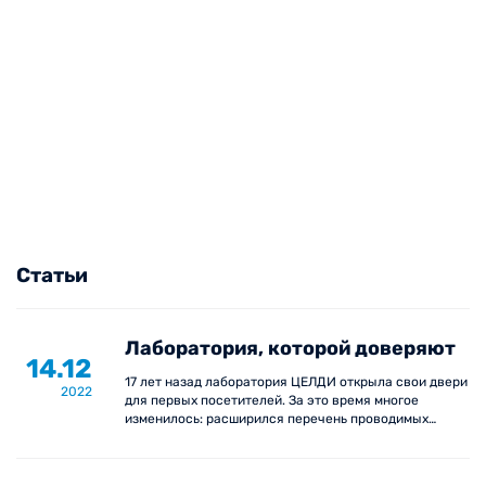
Статьи
Лаборатория, которой доверяют
14.12
17 лет назад лаборатория ЦЕЛДИ открыла свои двери
2022
для первых посетителей. За это время многое
изменилось: расширился перечень проводимых
анализов и штат сотрудников, но есть и то, что
остается неизменным – нацеленность на доверие
пациентов и работа на качественный результат.