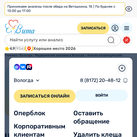
Принимаем анализы после обеда на Ветошкина, 15 | По будням с
13:00 до 17:00
ЗАПИСАТЬСЯ
4,9
(956)
Хорошее место 2026
Главная
/
Вологда
/
Медицинские анализы в Вологде
/
Анализ на кальцитонин
Анализ на кальцитонин
Вологда
8 (8172) 20-48-12
ВОЙТИ
ЗАПИСАТЬСЯ ОНЛАЙН
Оперблок
Оставить
обращение
Корпоративным
клиентам
Удалить клеща
Цены